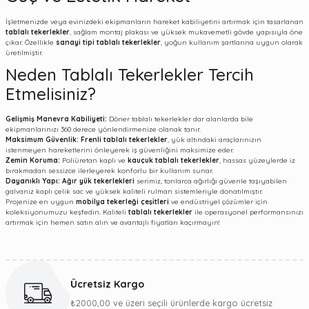
İşletmenizde veya evinizdeki ekipmanların hareket kabiliyetini artırmak için tasarlanan
tablalı tekerlekler
, sağlam montaj plakası ve yüksek mukavemetli gövde yapısıyla öne
çıkar. Özellikle
sanayi tipi tablalı tekerlekler
, yoğun kullanım şartlarına uygun olarak
üretilmiştir.
Neden Tablalı Tekerlekler Tercih
Etmelisiniz?
Gelişmiş Manevra Kabiliyeti:
Döner tablalı tekerlekler dar alanlarda bile
ekipmanlarınızı 360 derece yönlendirmenize olanak tanır.
Maksimum Güvenlik:
Frenli tablalı tekerlekler
, yük altındaki araçlarınızın
istenmeyen hareketlerini önleyerek iş güvenliğini maksimize eder.
Zemin Koruma:
Poliüretan kaplı ve
kauçuk tablalı tekerlekler
, hassas yüzeylerde iz
bırakmadan sessizce ilerleyerek konforlu bir kullanım sunar.
Dayanıklı Yapı:
Ağır yük tekerlekleri
serimiz, tonlarca ağırlığı güvenle taşıyabilen
galvaniz kaplı çelik sac ve yüksek kaliteli rulman sistemleriyle donatılmıştır.
Projenize en uygun
mobilya tekerleği çeşitleri
ve endüstriyel çözümler için
koleksiyonumuzu keşfedin. Kaliteli
tablalı tekerlekler
ile operasyonel performansınızı
artırmak için hemen satın alın ve avantajlı fiyatları kaçırmayın!
Ücretsiz Kargo
₺2000,00 ve üzeri seçili ürünlerde kargo ücretsiz