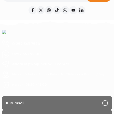
0 252 363 7590
0252 363 99 00
eticaret@koyuncuoglu.com.tr
Merkez Mahallesi Atatürk Bulvarı No:216 Konacık Bodrum/Muğla
08:30 - 18:00
Hergün :
Kurumsal