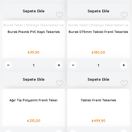
Sepete Ekle
Sepete Ekle
Burak Teker | Mobilya Tekerlekleri ve
Burak Teker | Mobilya Tekerlekleri ve
Mobilya Aksesuarları
Mobilya Aksesuarları
Burak Plastik PVC Kaplı Tekerlek
Burak 075mm Tablalı Frenli Tekerlek
₺99,90
₺180,00
Sepete Ekle
Sepete Ekle
Ağır Tip Polyamit Frenli Teker
Tablalı Frenli Tekerlek
₺215,00
₺499,90