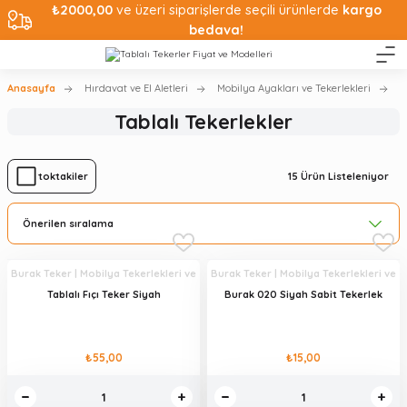
₺2000,00
ve üzeri siparişlerde seçili ürünlerde
kargo
bedava!
Anasayfa
Hırdavat ve El Aletleri
Mobilya Ayakları ve Tekerlekleri
T
Tablalı Tekerlekler
15
Ürün Listeleniyor
Stoktakiler
Burak Teker | Mobilya Tekerlekleri ve
Burak Teker | Mobilya Tekerlekleri ve
Mobilya Aksesuarları
Mobilya Aksesuarları
Tablalı Fıçı Teker Siyah
Burak 020 Siyah Sabit Tekerlek
₺55,00
₺15,00