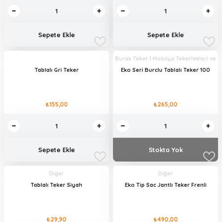
Sepete Ekle
Sepete Ekle
Burak Teker | Mobilya Tekerlekleri ve
Mobilya Aksesuarları
Tablalı Gri Teker
Eko Seri Burclu Tablalı Teker 100
₺155,00
₺265,00
Sepete Ekle
Stokta Yok
Diğer
Diğer
Tablalı Teker Siyah
Eko Tip Sac Jantlı Teker Frenli
₺29,90
₺490,00