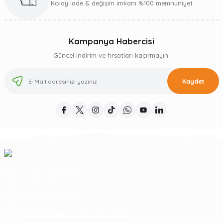
Kolay iade & değişim imkanı %100 memnuniyet
Kampanya Habercisi
Güncel indirim ve fırsatları kaçırmayın.
Kaydet
0 252 363 7590
0252 363 99 00
eticaret@koyuncuoglu.com.tr