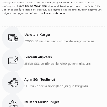
Mobilya imalatından inşaat işlerine kadar geniş bir kullanım alanına sahip olan
profesyonel
Sunta Kesme Makineleri
, dayanıklı bıçak yapılarıyla uzun ömürlü bir
yatırım sağlar. İş kalitenizi bir üst seviyeye taşımak için indirimli fiyatları kaçırmayın;
ihtiyacınıza uygun modeli seçin ve
hemen satın alın
!
Ücretsiz Kargo
₺2000,00 ve üzeri seçili ürünlerde kargo ücretsiz
Güvenli Alışveriş
256bit SSL sertifikası ile %100 güvenli alışveriş
Aynı Gün Teslimat
11:00’a kadar ki siparişler aynı gün kargoda!
Müşteri Memnuniyeti