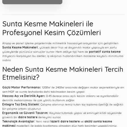
Sunta Kesme Makineleri ile
Profesyonel Kesim Çözümleri
Ahşap ve panel işleme projelerinde milimetrik hassasiyet arayanlar için geliştirilen
Sunta Kesme Makineleri
, yüksek devir hızı ve dayanıklı motor yapısıyla en zorlu
yüzeylerde pürüzsüz sonuçlar sunar. Hem atölye tipi hem de
portatif sunta kesme
ihtiyacını karşılayan bu aletler, iş akışınızı hızlandırırken malzeme kaybını minimuma
indirir.
Neden Sunta Kesme Makineleri Tercih
Etmelisiniz?
Güçlü Motor Performansı:
1200W ile 2400W arasında değişen motor seçenekleriyle en
sert MDF ve sunta levhalarda dahi takılmadan kesim yapar.
Hassas Açı ve Derinlik Ayarı:
0-45 derece arası açılı kesim imkanı ve ayarlanabilir
derinlik mekanizması ile çok yönlü kullanım sağlar.
Entegre Toz Emiş Sistemi:
Çalışma alanınızı temiz tutan toz toplama özelliği ile sağlıklı
bir çalışma ortamı oluşturur.
Ergonomik ve Güvenli Tasarım:
Kaymaz tutamak yapısı ve emniyet kilidi sayesinde
güvenli bir
daire testere
deneyimi sunar.
Teknolojik Avantajlar:
Yeni nesil
lazerli daire testere
ve
akülü sunta kesme
makinesi
modelleri ile kablo kısıtlaması olmadan düz hatlı kesimler yapabilirsiniz.