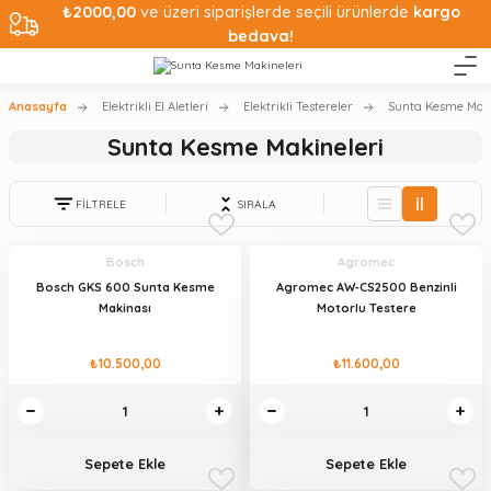
₺2000,00
ve üzeri siparişlerde seçili ürünlerde
kargo
bedava!
Anasayfa
Elektrikli El Aletleri
Elektrikli Testereler
Sunta Kesme Maki
Sunta Kesme Makineleri
FİLTRELE
SIRALA
Bosch
Agromec
Bosch GKS 600 Sunta Kesme
Agromec AW‑CS2500 Benzinli
Makinası
Motorlu Testere
₺10.500,00
₺11.600,00
Sepete Ekle
Sepete Ekle