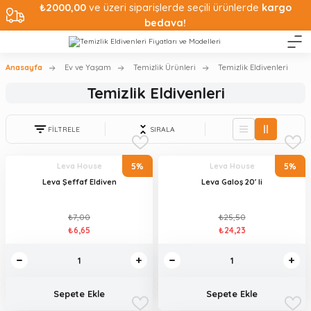
₺2000,00
ve üzeri siparişlerde seçili ürünlerde
kargo
bedava!
Anasayfa
Ev ve Yaşam
Temizlik Ürünleri
Temizlik Eldivenleri
Temizlik Eldivenleri
FİLTRELE
SIRALA
5%
5%
Leva House
Leva House
Leva Şeffaf Eldiven
Leva Galoş 20' li
₺7,00
₺25,50
₺6,65
₺24,23
Sepete Ekle
Sepete Ekle