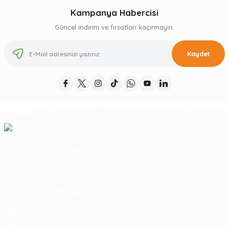
Kampanya Habercisi
Güncel indirim ve fırsatları kaçırmayın.
Kaydet
0 252 363 7590
0252 363 99 00
eticaret@koyuncuoglu.com.tr
Merkez Mahallesi Atatürk Bulvarı No:216 Konacık Bodrum/Muğla