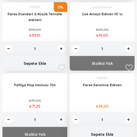
5%
PAREX
Leva House
Parex Standart S-Küçük Temizlik
Çok Amaçlı Eldiven 10' lu
eldiveni
₺98,00
₺20,00
₺93,10
₺19,00
Sepete Ekle
Stokta Yok
PAREX
Pafilya Mop Havlusu 70li
Parex Sensitive Eldiven
₺75,00
₺71,25
₺99,00
Stokta Yok
Sepete Ekle