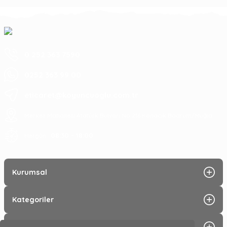
0 252 363 7590
0252 363 99 00
eticaret@koyuncuoglu.com.tr
Merkez Mahallesi Atatürk Bulvarı No:216 Konacık Bodrum/Muğla
08:30 - 18:00
Hergün :
Kurumsal
Kategoriler