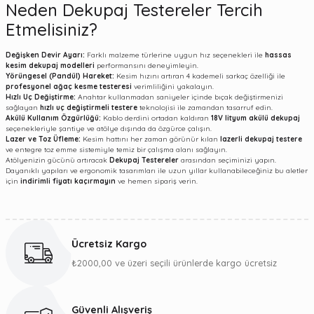
Neden Dekupaj Testereler Tercih
Etmelisiniz?
Değişken Devir Ayarı:
Farklı malzeme türlerine uygun hız seçenekleri ile
hassas
kesim dekupaj modelleri
performansını deneyimleyin.
Yörüngesel (Pandül) Hareket:
Kesim hızını artıran 4 kademeli sarkaç özelliği ile
profesyonel ağaç kesme testeresi
verimliliğini yakalayın.
Hızlı Uç Değiştirme:
Anahtar kullanmadan saniyeler içinde bıçak değiştirmenizi
sağlayan
hızlı uç değiştirmeli testere
teknolojisi ile zamandan tasarruf edin.
Akülü Kullanım Özgürlüğü:
Kablo derdini ortadan kaldıran
18V lityum akülü dekupaj
seçenekleriyle şantiye ve atölye dışında da özgürce çalışın.
Lazer ve Toz Üfleme:
Kesim hattını her zaman görünür kılan
lazerli dekupaj testere
ve entegre toz emme sistemiyle temiz bir çalışma alanı sağlayın.
Atölyenizin gücünü artıracak
Dekupaj Testereler
arasından seçiminizi yapın.
Dayanıklı yapıları ve ergonomik tasarımları ile uzun yıllar kullanabileceğiniz bu aletler
için
indirimli fiyatı kaçırmayın
ve hemen sipariş verin.
Ücretsiz Kargo
₺2000,00 ve üzeri seçili ürünlerde kargo ücretsiz
Güvenli Alışveriş