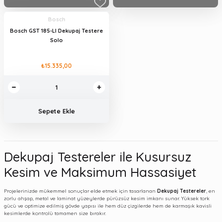
Bosch
Bosch GST 185-LI Dekupaj Testere
Solo
₺15.335,00
Sepete Ekle
Dekupaj Testereler ile Kusursuz
Kesim ve Maksimum Hassasiyet
Projelerinizde mükemmel sonuçlar elde etmek için tasarlanan
Dekupaj Testereler
, en
zorlu ahşap, metal ve laminat yüzeylerde pürüzsüz kesim imkanı sunar. Yüksek tork
gücü ve optimize edilmiş gövde yapısı ile hem düz çizgilerde hem de karmaşık kavisli
kesimlerde kontrolü tamamen size bırakır.