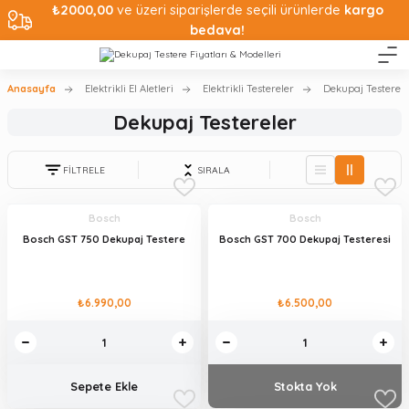
₺2000,00
ve üzeri siparişlerde seçili ürünlerde
kargo
bedava!
Anasayfa
Elektrikli El Aletleri
Elektrikli Testereler
Dekupaj Testerele
Dekupaj Testereler
FİLTRELE
SIRALA
Bosch
Bosch
Bosch GST 750 Dekupaj Testere
Bosch GST 700 Dekupaj Testeresi
₺6.990,00
₺6.500,00
Sepete Ekle
Stokta Yok