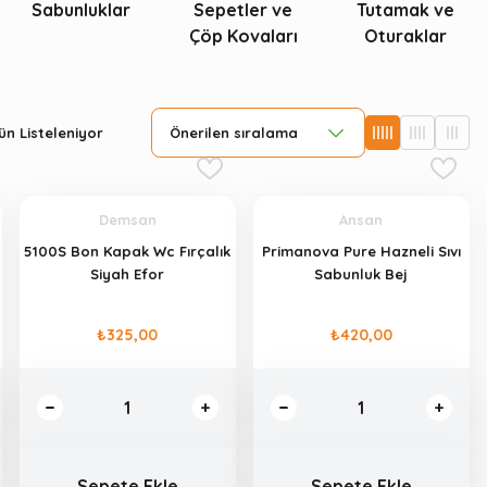
Sabunluklar
Sepetler ve
Tutamak ve
Çöp Kovaları
Oturaklar
n Listeleniyor
Demsan
Ansan
5100S Bon Kapak Wc Fırçalık
Primanova Pure Hazneli Sıvı
Siyah Efor
Sabunluk Bej
₺325,00
₺420,00
Sepete Ekle
Sepete Ekle