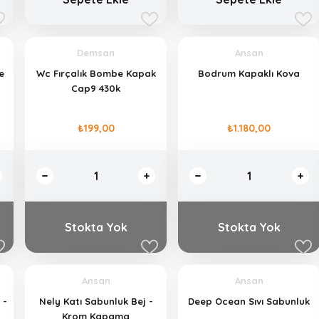
Demsan
Ansan
e
Wc Fırçalık Bombe Kapak
Bodrum Kapaklı Kova
Cap9 430k
₺199,00
₺1.180,00
Stokta Yok
Stokta Yok
Ansan
Ansan
 -
Nely Katı Sabunluk Bej -
Deep Ocean Sıvı Sabunluk
Krom Kapama