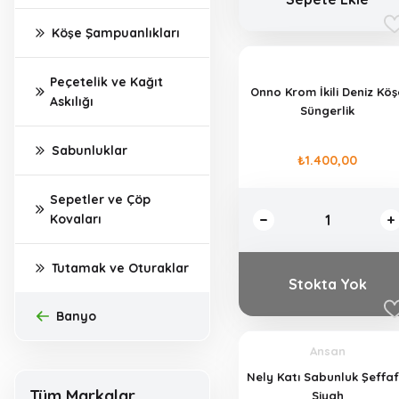
Köşe Şampuanlıkları
Peçetelik ve Kağıt
Onno Krom İkili Deniz Köş
Askılığı
Süngerlik
Sabunluklar
₺1.400,00
Sepetler ve Çöp
Kovaları
Tutamak ve Oturaklar
Stokta Yok
Banyo
Ansan
Nely Katı Sabunluk Şeffaf
Tüm Markalar
Siyah