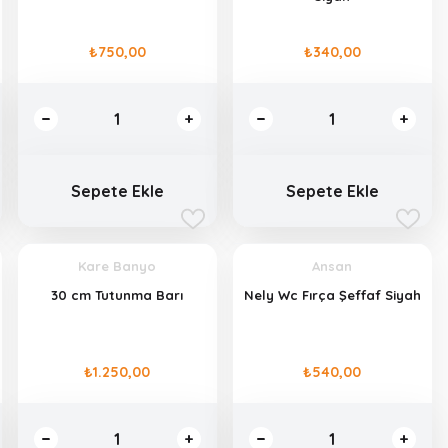
₺750,00
₺340,00
Sepete Ekle
Sepete Ekle
Kare Banyo
Ansan
30 cm Tutunma Barı
Nely Wc Fırça Şeffaf Siyah
₺1.250,00
₺540,00