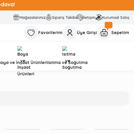
edava!
Mağazalarımız
Sipariş Takibi
İletişim
Kurumsal Satış
Favorilerim
Üye Girişi
Sepetim
Boya ve İnşaat Ürünleri
Isıtma ve Soğutma