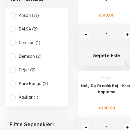
₺310,00
Ansan (21)
BALSA (2)
Cemsan (1)
Sepete Ekle
Demsan (2)
Diğer (2)
Ansan
Kare Banyo (2)
Nely Diş Fırçalık Bej - Krom
Kaplama
Kaşkar (1)
₺200,00
Kiwi (1)
Filtre Seçenekleri
Kosova (14)