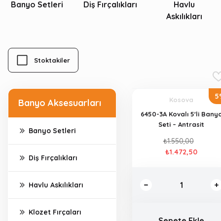
Banyo Setleri
Diş Fırçalıkları
Havlu
Askılıkları
Stoktakiler
5
Kosova
Banyo Aksesuarları
6450-3A Kovalı 5'li Bany
Seti – Antrasit
Banyo Setleri
₺1.550,00
₺1.472,50
Diş Fırçalıkları
Havlu Askılıkları
Klozet Fırçaları
Sepete Ekle