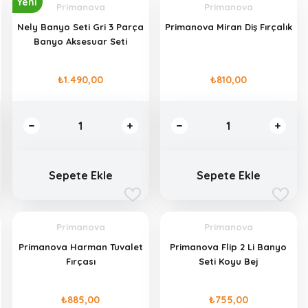
Yeni
Primanova
Primanova
Nely Banyo Seti Gri 3 Parça
Primanova Miran Diş Fırçalık
Banyo Aksesuar Seti
₺1.490,00
₺810,00
Sepete Ekle
Sepete Ekle
Primanova
Primanova
Primanova Harman Tuvalet
Primanova Flip 2 Li Banyo
Fırçası
Seti Koyu Bej
₺885,00
₺755,00