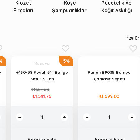
Klozet
Köşe
Peçetelik ve
Fırçaları
Şampuanlıkları
Kağıt Askılığı
128
Ürü
%
5%
Kosova
o
6450-3S Kovalı 5’li Banyo
Panalı B9035 Bambu
Seti – Siyah
Çamaşır Sepeti
₺1.665,00
₺1.581,75
₺1.599,00
Sepete Ekle
Sepete Ekle