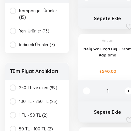
LUNA (2)
Kampanyalı Ürünler
(15)
Sepete Ekle
naturel (1)
Yeni Ürünler (13)
Newarc (1)
Ansan
İndirimli Ürünler (7)
Nely Wc Fırça Bej - Kro
Okyanus (1)
Kaplama
Öztaç (20)
Tüm Fiyat Aralıkları
₺540,00
Palex (2)
250 TL ve üzeri (99)
Primanova (40)
100 TL - 250 TL (25)
Titiz (1)
Sepete Ekle
1 TL - 50 TL (2)
50 TL - 100 TL (2)