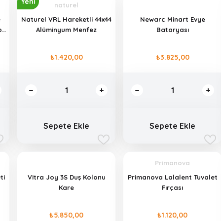
Yeni
naturel
e
Naturel VRL Hareketli 44x44
Newarc Minart Evye
o
Alüminyum Menfez
Bataryası
₺1.420,00
₺3.825,00
Sepete Ekle
Sepete Ekle
Primanova
ti
Vitra Joy 3S Duş Kolonu
Primanova Lalalent Tuvalet
Kare
Fırçası
₺5.850,00
₺1.120,00