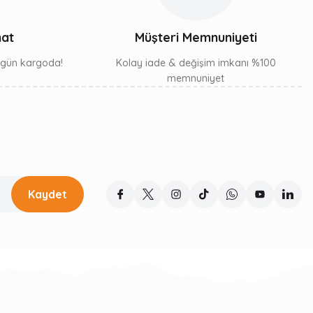
mat
Müşteri Memnuniyeti
ı gün kargoda!
Kolay iade & değişim imkanı %100
memnuniyet
Kaydet