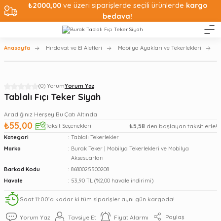
₺2000,00
ve üzeri siparişlerde seçili ürünlerde
kargo
bedava!
Anasayfa
Hırdavat ve El Aletleri
Mobilya Ayakları ve Tekerlekleri
T
(0) Yorum
Yorum Yaz
Tablalı Fıçı Teker Siyah
Aradığınız Herşey Bu Çatı Altında
₺55,00
Taksit Seçenekleri
₺5,58
den başlayan taksitlerle!
Kategori
Tablalı Tekerlekler
Marka
Burak Teker | Mobilya Tekerlekleri ve Mobilya
Aksesuarları
Barkod Kodu
8680025500208
Havale
53,90 TL (%2,00 havale indirimi)
Saat 11:00’a kadar ki tüm siparişler aynı gün kargoda!
Paylaş
Yorum Yaz
Tavsiye Et
Fiyat Alarmı