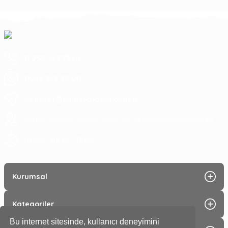
0 252 363 7590
0252 363 99 00
eticaret@koyuncuoglu.com.tr
Merkez Mahallesi Atatürk Bulvarı No:216 Konacık Bodrum/Muğla
08:30 - 18:00
Hergün :
Kurumsal
Kategoriler
Bu internet sitesinde, kullanıcı deneyimini