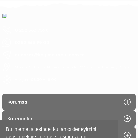
0 252 363 7590
0252 363 99 00
eticaret@koyuncuoglu.com.tr
Merkez Mahallesi Atatürk Bulvarı No:216 Konacık Bodrum/Muğla
08:30 - 18:00
Hergün :
Kurumsal
Kategoriler
Bu internet sitesinde, kullanıcı deneyimini
Alışveriş
geliştirmek ve internet sitesinin verimli