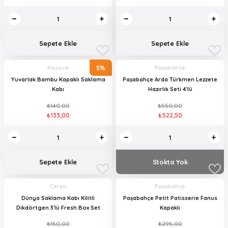
Sepete Ekle
Sepete Ekle
5%
Kosova
Paşabahçe
Yuvarlak Bambu Kapaklı Saklama
Paşabahçe Arda Türkmen Lezzete
Kabı
Hazırlık Seti 4'lü
₺140,00
₺550,00
₺133,00
₺522,50
Sepete Ekle
Stokta Yok
Ceren
Paşabahçe
Dünya Saklama Kabı Kilitli
Paşabahçe Petit Patisserie Fanus
Dikdörtgen 3'lü Fresh Box Set
Kapaklı
₺150,00
₺295,00