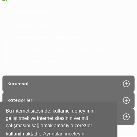
0 252 363 7590
0252 363 99 00
eticaret@koyuncuoglu.com.tr
Merkez Mahallesi Atatürk Bulvarı No:216 Konacık Bodrum/Muğla
08:30 - 18:00
Hergün :
Kurumsal
Kategoriler
Bu internet sitesinde, kullanıcı deneyimini
Alışveriş
geliştirmek ve internet sitesinin verimli
çalışmasını sağlamak amacıyla çerezler
kullanılmaktadır.
Ayrıntıları inceleyin