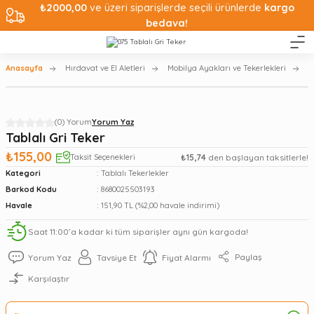
₺2000,00
ve üzeri siparişlerde seçili ürünlerde
kargo
bedava!
Anasayfa
Hırdavat ve El Aletleri
Mobilya Ayakları ve Tekerlekleri
T
(0) Yorum
Yorum Yaz
Tablalı Gri Teker
₺155,00
Taksit Seçenekleri
₺15,74
den başlayan taksitlerle!
Kategori
Tablalı Tekerlekler
Barkod Kodu
8680025503193
Havale
151,90 TL (%2,00 havale indirimi)
Saat 11:00’a kadar ki tüm siparişler aynı gün kargoda!
Paylaş
Yorum Yaz
Tavsiye Et
Fiyat Alarmı
Karşılaştır