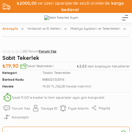
₺2000,00
ve üzeri siparişlerde seçili ürünlerde
kargo
bedava!
Anasayfa
Hırdavat ve El Aletleri
Mobilya Ayakları ve Tekerlekleri
T
(0) Yorum
Yorum Yaz
Sabit Tekerlek
₺19,90
Taksit Seçenekleri
₺2,02
den başlayan taksitlerle!
Kategori
Tablalı Tekerlekler
Barkod Kodu
8680025500116
Havale
19,50 TL (%2,00 havale indirimi)
Saat 11:00’a kadar ki tüm siparişler aynı gün kargoda!
Paylaş
Yorum Yaz
Tavsiye Et
Fiyat Alarmı
Karşılaştır