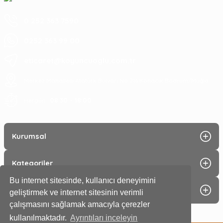
0 252 363 7590
0252 363 99 00
eticaret@koyuncuoglu.com.tr
Merkez Mahallesi Atatürk Bulvarı No:216 Konacık Bodrum/Muğla
08:30 - 18:00
Hergün :
Kurumsal
Kategoriler
Bu internet sitesinde, kullanıcı deneyimini
Alışveriş
geliştirmek ve internet sitesinin verimli
çalışmasını sağlamak amacıyla çerezler
kullanılmaktadır.
Ayrıntıları inceleyin