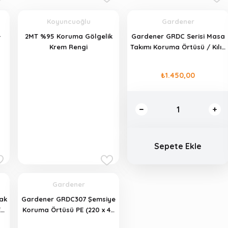
Koyuncuoğlu
Gardener
-
2MT %95 Koruma Gölgelik
Gardener GRDC Serisi Masa
Krem Rengi
Takımı Koruma Örtüsü / Kılıfı
PE
₺1.450,00
Sepete Ekle
Sepete Ekle
Gardener
ak
Gardener GRDC307 Şemsiye
E
Koruma Örtüsü PE (220 x 40
cm)