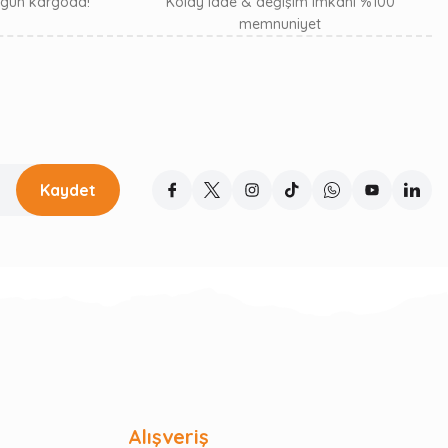
ı gün kargoda!
Kolay iade & değişim imkanı %100
memnuniyet
Kaydet
Alışveriş