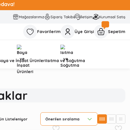
edava!
Mağazalarımız
Sipariş Takibi
İletişim
Kurumsal Satış
Favorilerim
Üye Girişi
Sepetim
Boya ve İnşaat Ürünleri
Isıtma ve Soğutma
aklar
n Listeleniyor