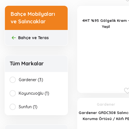
Bahçe Mobilyaları
ve Salıncaklar
4MT %95 Gölgelik Krem 
Yeşil
Bahçe ve Teras
Tüm Markalar
Gardener (3)
Sepete Ekle
Koyuncuoğlu (1)
Gardener
Sunfun (1)
Gardener GRDC308 Salınc
Koruma Örtüsü / Kılıfı P
(240 x 190 x 140 cm)