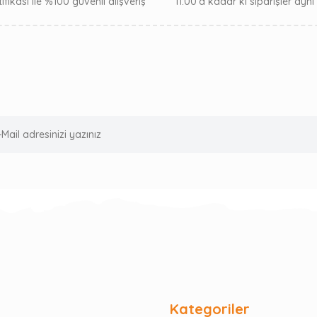
ifikası ile %100 güvenli alışveriş
11:00’a kadar ki siparişler ayn
Kategoriler