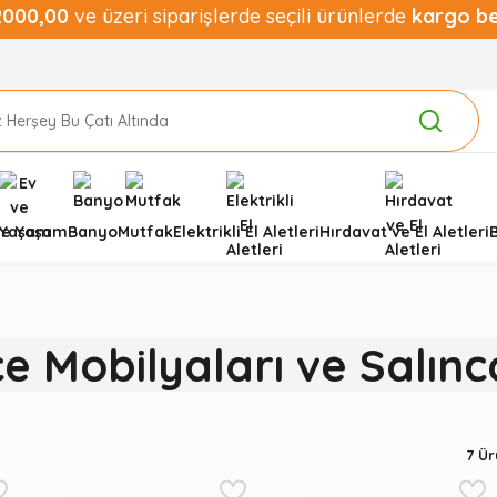
2000,00
ve üzeri siparişlerde seçili ürünlerde
kargo b
ve Yaşam
Banyo
Mutfak
Elektrikli El Aletleri
Hırdavat ve El Aletleri
e Mobilyaları ve Salınc
7
Ürü