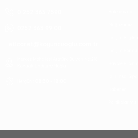
0 252 363 7590
Hakkımızda
Mağazamız
0252 363 99 00
İletişim Bilgile
eticaret@koyuncuoglu.com.tr
İletişim Formu
Merkez Mahallesi Atatürk Bulvarı No:216
Havale Bildir
Konacık Bodrum/Muğla
Kurumsal Sipa
08:30 - 18:00
Hergün :
Haberler
Politikalarımız