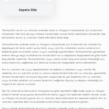
Sepete Ekle
Termosifon ve ani su ısıtıcıları, evlerde sıcak su ihtiyacını karşılamak için kullanılan
cihazlardır. Her ikisi de aynı amaca hizmet eder, ancak farklı özelliklere sahiptirler. İşte
termosifon ve ani su ısıtıcıları hakkında daha fazla bilgi.
Termosifonlar, evlerde sıcak su ihtiyacını karşılamak için kullanılan bir cihazdır. Su
depolayan bir tankı vardır ve bu tank, suyu ısıtır. Su ısıtıldıktan sonra, kullanıcının
talebine göre musluktan çıkan suyun sıcaklığı ayarlanabilir. Termosifonlar, genellikle
evlerin banyo veya mutfaklarına monte edilir ve su depolama kapasitelerine göre farklı
boyutlarda üretilirler. Termosifonlar, suyu ısıtma süreci boyunca enerji harcadığı için,
enerji tasarrufu sağlamak için daha az kullanılan kapasiteler tercih edilmelidir.
Ani su ısıtıcıları ise, suyu depolamazlar ve sadece su akarken suyu ısıtırlar. Bu
nedenle, ani su ısıtıcıları anlık su ısıtıcısı olarak da bilinirler. Ani su ısıtıcıları, genellikle
duvara monte edilir ve küçük boyutları sayesinde az yer kaplarlar. Ani su ısıtıcıları,
suyu anında ısıttıkları için enerji tasarrufu sağlarlar. Ayrıca, su deposu olmadığı için
hijyenik bir çözüm sunarlar.
Her iki cihaz da kullanıcıların ihtiyaçlarına göre seçilebilir. Eğer evde sıcak su ihtiyacı
düzenli olarak oluşuyorsa, termosifonlar daha uygun bir seçenek olabilir. Ancak, sıcak
su ihtiyacı sık oluşmuyorsa, ani su ısıtıcıları daha ekonomik bir seçenek olabilir. Ani su
ısıtıcıları, özellikle tekli musluklarda kullanılmak üzere tasarlanmışlardır.
Sonuç olarak, termosifonlar ve ani su ısıtıcıları, evlerde sıcak su ihtiyacını karşılamak