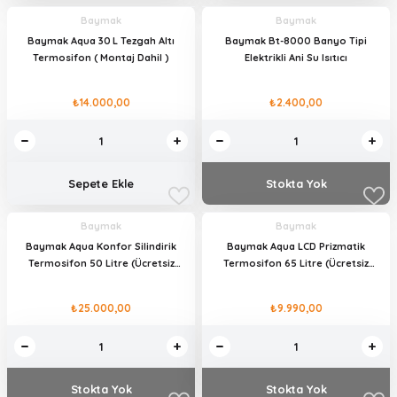
Baymak
Baymak
Baymak Aqua 30 L Tezgah Altı
Baymak Bt-8000 Banyo Tipi
Termosifon ( Montaj Dahil )
Elektrikli Ani Su Isıtıcı
₺14.000,00
₺2.400,00
Sepete Ekle
Stokta Yok
Baymak
Baymak
Baymak Aqua Konfor Silindirik
Baymak Aqua LCD Prizmatik
Termosifon 50 Litre (Ücretsiz
Termosifon 65 Litre (Ücretsiz
Kurulum)
Kurulum)
₺25.000,00
₺9.990,00
Stokta Yok
Stokta Yok