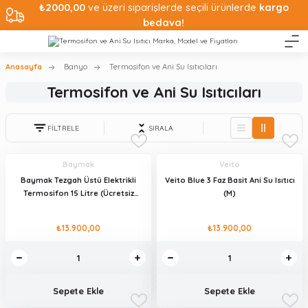
₺2000,00
ve üzeri siparişlerde seçili ürünlerde
kargo
bedava!
Anasayfa
Banyo
Termosifon ve Ani Su Isıtıcıları
Termosifon ve Ani Su Isıtıcıları
FİLTRELE
SIRALA
Baymak
Veito
Baymak Tezgah Üstü Elektrikli
Veito Blue 3 Faz Basit Ani Su Isıtıcı
Termosifon 15 Litre (Ücretsiz
(M)
Kurulum)
₺13.900,00
₺13.900,00
Sepete Ekle
Sepete Ekle