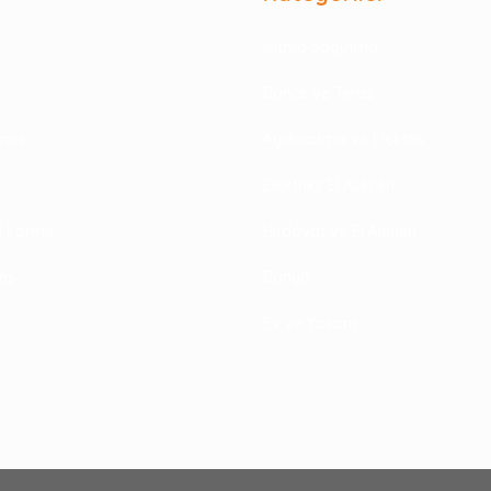
Isıtma Soğutma
Bahçe ve Teras
rimiz
Aydınlatma ve Elektrik
Elektrikli El Alletleri
im Formu
Hırdavat ve El Aletleri
riş
Banyo
Ev ve Yaşam