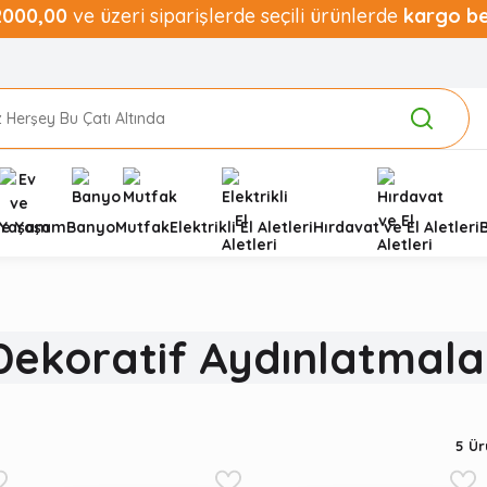
2000,00
ve üzeri siparişlerde seçili ürünlerde
kargo b
ve Yaşam
Banyo
Mutfak
Elektrikli El Aletleri
Hırdavat ve El Aletleri
Dekoratif Aydınlatmala
5
Ürü