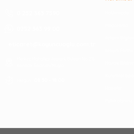
0 252 363 7590
Hakkımızda
Mağazamız
0252 363 99 00
İletişim Bilgile
eticaret@koyuncuoglu.com.tr
İletişim Formu
Merkez Mahallesi Atatürk Bulvarı No:216
Havale Bildir
Konacık Bodrum/Muğla
Kurumsal Sipa
08:30 - 18:00
Hergün :
Haberler
Politikalarımız