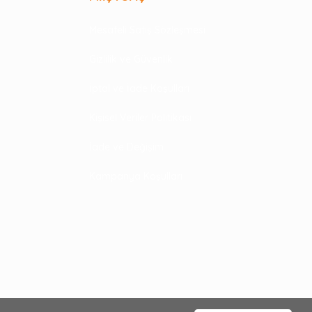
Mesafeli Satış Sözleşmesi
Gizlilik ve Güvenlik
İptal ve İade Koşulları
Kişisel Veriler Politikası
İade ve Değişim
Kampanya Koşulları