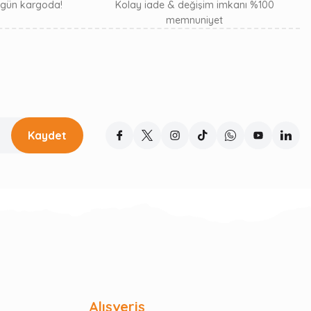
ı gün kargoda!
Kolay iade & değişim imkanı %100
memnuniyet
Kaydet
Alışveriş