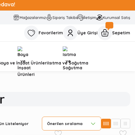
edava!
Mağazalarımız
Sipariş Takibi
İletişim
Kurumsal Satış
Favorilerim
Üye Girişi
Sepetim
Boya ve İnşaat Ürünleri
Isıtma ve Soğutma
r
n Listeleniyor