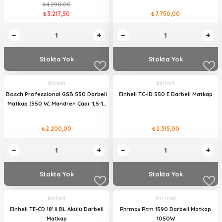
₺4.290,00
₺3.217,50
₺7.750,00
Stokta Yok
Stokta Yok
Bosch
Einhell
Bosch Professional GSB 550 Darbeli
Einhell TC-ID 550 E Darbeli Matkap
Matkap (550 W, Mandren Çapı: 1,5-13
mm, Betonda Delme Çapı: 13 mm)
₺2.200,00
₺2.315,00
Stokta Yok
Stokta Yok
Einhell
Rtrmax
Einhell TE-CD 18' li BL Akülü Darbeli
Rtrmax Rtm 1590 Darbeli Matkap
Matkap
1050W