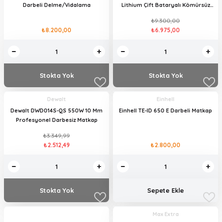
Darbeli Delme/Vidalama
Lithium Çift Bataryalı Kömürsüz
Darbeli Matkap
₺9.300,00
₺8.200,00
₺6.975,00
Stokta Yok
Stokta Yok
Dewalt
Einhell
Dewalt DWD014S-QS 550W 10 Mm
Einhell TE-ID 650 E Darbeli Matkap
Profesyonel Darbesiz Matkap
₺3.349,99
₺2.512,49
₺2.800,00
Stokta Yok
Sepete Ekle
Max Extra