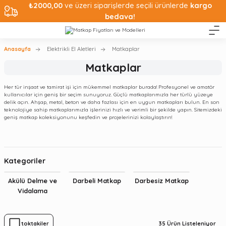
₺2000,00
ve üzeri siparişlerde seçili ürünlerde
kargo
bedava!
Anasayfa
Elektrikli El Aletleri
Matkaplar
Matkaplar
Her tür inşaat ve tamirat işi için mükemmel matkaplar burada! Profesyonel ve amatör
kullanıcılar için geniş bir seçim sunuyoruz. Güçlü matkaplarımızla her türlü yüzeye
delik açın. Ahşap, metal, beton ve daha fazlası için en uygun matkapları bulun. En son
teknolojiye sahip matkaplarımızla işlerinizi hızlı ve verimli bir şekilde yapın. Sitemizdeki
geniş matkap koleksiyonunu keşfedin ve projelerinizi kolaylaştırın!
Kategoriler
Akülü Delme ve
Darbeli Matkap
Darbesiz Matkap
Vidalama
35
Ürün Listeleniyor
Stoktakiler