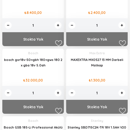
₺8.400,00
₺2.400,00
Stokta Yok
Stokta Yok
Bosch
Max Extra
bosch gsr18v-50+gbh 180+gws 180 2
MAXEXTRA MX0527 13 MM Darbeli
x gba 18v 5.0ah
Matkap
₺32.000,00
₺1.300,00
Stokta Yok
Stokta Yok
Bosch
Stanley
Bosch GSB 185-Li Professional Akülü
Stanley SBD715C2K-TR 18V 1.5AH V20