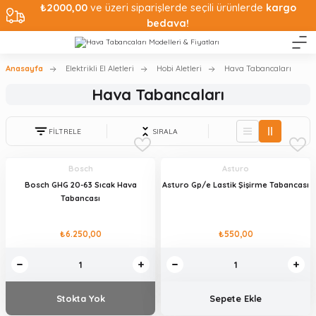
₺2000,00
ve üzeri siparişlerde seçili ürünlerde
kargo
bedava!
Anasayfa
Elektrikli El Aletleri
Hobi Aletleri
Hava Tabancaları
Hava Tabancaları
FİLTRELE
SIRALA
Bosch
Asturo
Bosch GHG 20-63 Sıcak Hava
Asturo Gp/e Lastik Şişirme Tabancası
Tabancası
₺6.250,00
₺550,00
Stokta Yok
Sepete Ekle