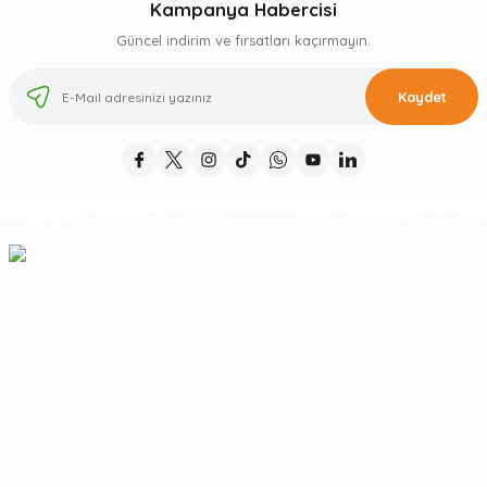
Kampanya Habercisi
Güncel indirim ve fırsatları kaçırmayın.
Kaydet
0 252 363 7590
0252 363 99 00
eticaret@koyuncuoglu.com.tr
Merkez Mahallesi Atatürk Bulvarı No:216 Konacık Bodrum/Muğla
08:30 - 18:00
Hergün :