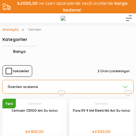
₺2000,00
ve üzeri siparişlerde seçili ürünlerde
kargo
bedava!
Anasayfa
Cemsan
Kategoriler
Banyo
2
Ürün Listeleniyor
Stoktakiler
Yeni
Cemsan
Cemsan
Cemsan C3300 Ani Su Isıtıcı
Flow E9 9 kW Elektrikli Ani Su Isıtıcı
₺4.800,00
₺9.500,00