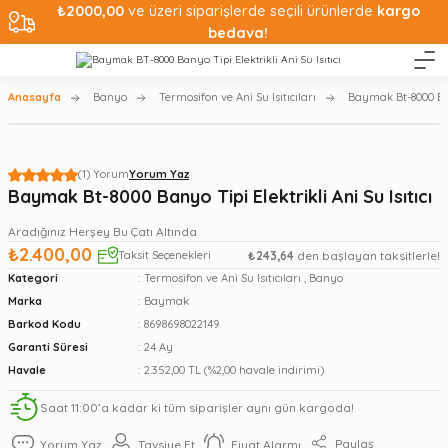
₺2000,00
ve üzeri siparişlerde seçili ürünlerde
kargo
bedava!
Anasayfa
Banyo
Termosifon ve Ani Su Isıtıcıları
Baymak Bt-8000 Bany
(1) Yorum
Yorum Yaz
Baymak Bt-8000 Banyo Tipi Elektrikli Ani Su Isıtıcı
Aradığınız Herşey Bu Çatı Altında
₺2.400,00
Taksit Seçenekleri
₺243,64
den başlayan taksitlerle!
Kategori
Termosifon ve Ani Su Isıtıcıları
,
Banyo
Marka
Baymak
Barkod Kodu
8698698022149
Garanti Süresi
24 Ay
Havale
2.352,00 TL (%2,00 havale indirimi)
Saat 11:00’a kadar ki tüm siparişler aynı gün kargoda!
Paylaş
Yorum Yaz
Tavsiye Et
Fiyat Alarmı