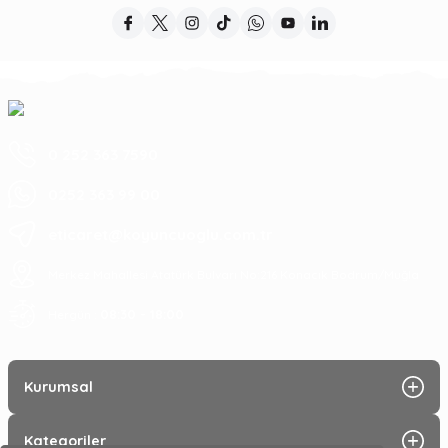
0 252 363 7590
0252 363 99 00
eticaret@koyuncuoglu.com.tr
Merkez Mahallesi Atatürk Bulvarı No:216 Konacık Bodrum/Muğla
08:30 - 18:00
Hergün :
Kurumsal
Kategoriler