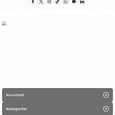
0 252 363 7590
0252 363 99 00
eticaret@koyuncuoglu.com.tr
Merkez Mahallesi Atatürk Bulvarı No:216 Konacık Bodrum/Muğla
08:30 - 18:00
Hergün :
Kurumsal
Kategoriler