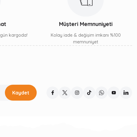
mat
Müşteri Memnuniyeti
ı gün kargoda!
Kolay iade & değişim imkanı %100
memnuniyet
Kaydet