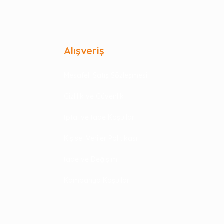
Alışveriş
Mesafeli Satış Sözleşmesi
Gizlilik ve Güvenlik
İptal ve İade Koşulları
Kişisel Veriler Politikası
İade ve Değişim
Kampanya Koşulları