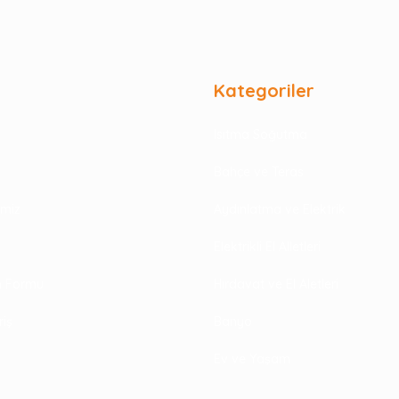
Kategoriler
Isıtma Soğutma
Bahçe ve Teras
rimiz
Aydınlatma ve Elektrik
Elektrikli El Alletleri
im Formu
Hırdavat ve El Aletleri
riş
Banyo
Ev ve Yaşam