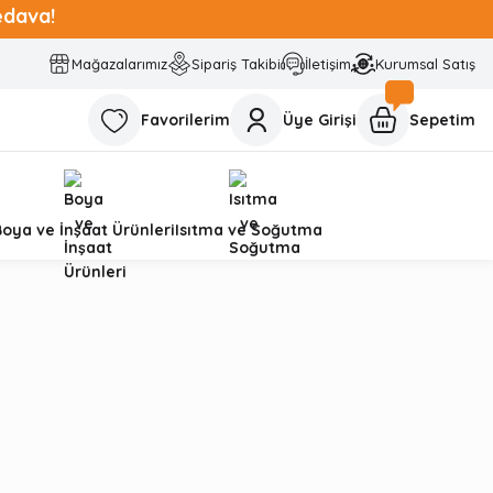
edava!
Mağazalarımız
Sipariş Takibi
İletişim
Kurumsal Satış
Favorilerim
Üye Girişi
Sepetim
Boya ve İnşaat Ürünleri
Isıtma ve Soğutma