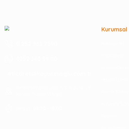
Kurumsal
0 252 363 7590
Hakkımızda
Mağazamız
0252 363 99 00
İletişim Bilgile
eticaret@koyuncuoglu.com.tr
İletişim Formu
Merkez Mahallesi Atatürk Bulvarı No:216
Havale Bildir
Konacık Bodrum/Muğla
Kurumsal Sipa
08:30 - 18:00
Hergün :
Haberler
Politikalarımız