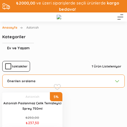
₺2000,00
ve üzeri siparişlerde seçili ürünlerde
kargo
bedava!
Anasayfa
Astonish
Kategoriler
Ev ve Yaşam
1
Ürün Listeleniyor
Stoktakiler
5%
Astonish
Astonish Paslanmaz Çelik Temizleyici
Sprey 750ml
₺250,00
₺237,50