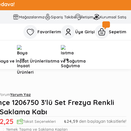
edava!
Mağazalarımız
Sipariş Takibi
İletişim
Kurumsal Satış
Favorilerim
Üye Girişi
Sepetim
Boya ve İnşaat Ürünleri
Isıtma ve Soğutma
 Yorum
Yorum Yaz
çe 1206750 3'lü Set Frezya Renkli
 Saklama Kabı
2,25
₺24,59
den başlayan taksitlerle!
Taksit Seçenekleri
Yemek Taşıma ve Saklama Kapları