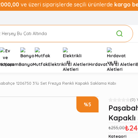
2000,00
ve üzeri siparişlerde seçili ürünlerde
kargo b
ve Yaşam
Banyo
Mutfak
Elektrikli El Aletleri
Hırdavat ve El Aletleri
şabahçe 1206750 3'lü Set Frezya Renkli Kapaklı Saklama Kabı
(0)
%5
Paşabah
Kapaklı
₺24
₺255,00
Kategori