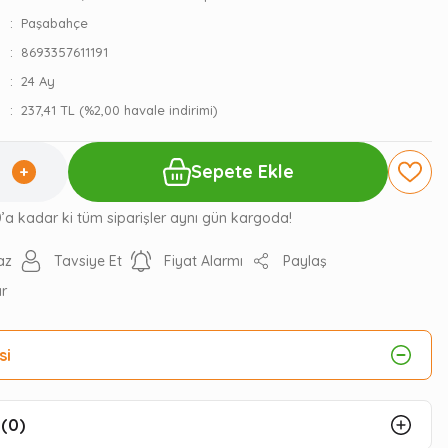
Paşabahçe
8693357611191
24 Ay
237,41 TL (%2,00 havale indirimi)
Sepete Ekle
0’a kadar ki tüm siparişler aynı gün kargoda!
az
Tavsiye Et
Fiyat Alarmı
Paylaş
ır
si
(0)