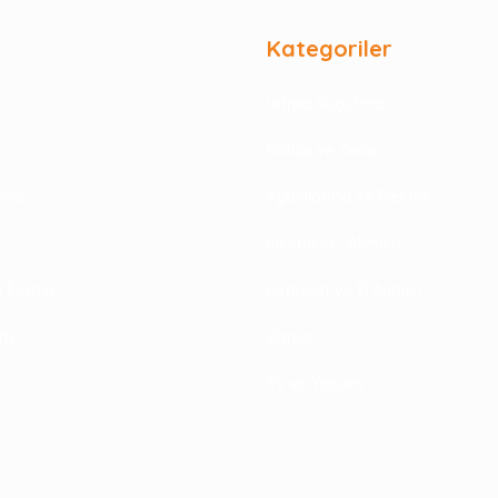
Kategoriler
Isıtma Soğutma
Bahçe ve Teras
rimiz
Aydınlatma ve Elektrik
Elektrikli El Alletleri
im Formu
Hırdavat ve El Aletleri
riş
Banyo
Ev ve Yaşam