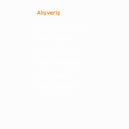
Alışveriş
Mesafeli Satış Sözleşmesi
Gizlilik ve Güvenlik
İptal ve İade Koşulları
Kişisel Veriler Politikası
İade ve Değişim
Kampanya Koşulları