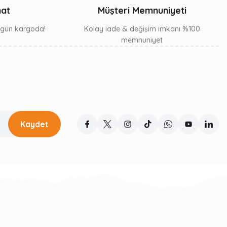
mat
Müşteri Memnuniyeti
ı gün kargoda!
Kolay iade & değişim imkanı %100
memnuniyet
Kaydet