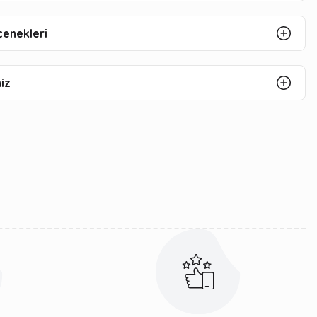
çenekleri
iz