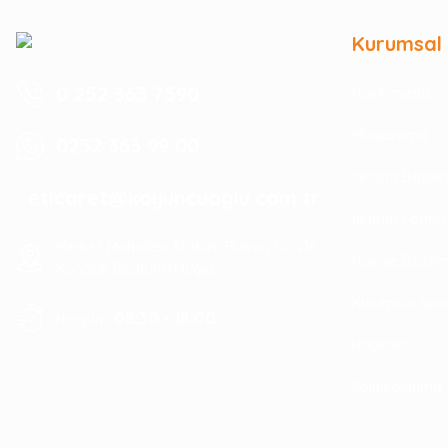
Kurumsal
0 252 363 7590
Hakkımızda
Mağazamız
0252 363 99 00
İletişim Bilgile
eticaret@koyuncuoglu.com.tr
İletişim Formu
Merkez Mahallesi Atatürk Bulvarı No:216
Havale Bildir
Konacık Bodrum/Muğla
Kurumsal Sipa
08:30 - 18:00
Hergün :
Haberler
Politikalarımız