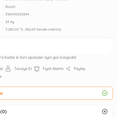
Bosch
3165140653244
24 Ay
3.283,00 TL (%2,00 havale indirimi)
Gelince Haber Ver
0’a kadar ki tüm siparişler aynı gün kargoda!
az
Tavsiye Et
Fiyat Alarmı
Paylaş
ır
si
(0)