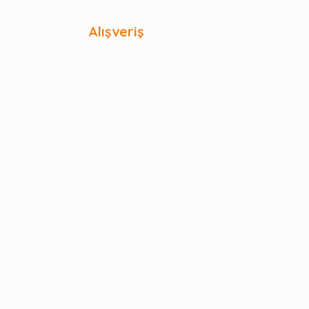
Alışveriş
Mesafeli Satış Sözleşmesi
Gizlilik ve Güvenlik
İptal ve İade Koşulları
Kişisel Veriler Politikası
İade ve Değişim
Kampanya Koşulları