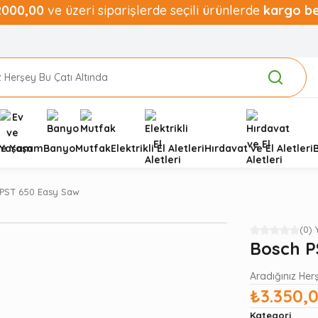
2000,00
ve üzeri siparişlerde seçili ürünlerde
kargo b
ve Yaşam
Banyo
Mutfak
Elektrikli El Aletleri
Hırdavat ve El Aletleri
PST 650 Easy Saw
(0)
Bosch P
Aradığınız Her
₺3.350,
Kategori