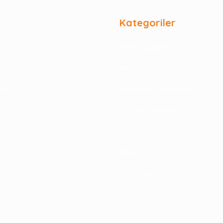
Kategoriler
Isıtma Soğutma
Bahçe ve Teras
rimiz
Aydınlatma ve Elektrik
Elektrikli El Alletleri
im Formu
Hırdavat ve El Aletleri
riş
Banyo
Ev ve Yaşam