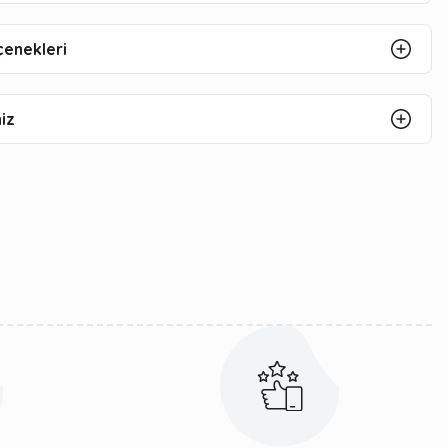
çenekleri
iz