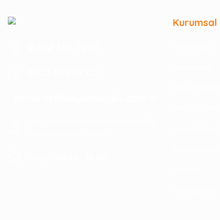
Kurumsal
0 252 363 7590
Hakkımızda
Mağazamız
0252 363 99 00
İletişim Bilgile
eticaret@koyuncuoglu.com.tr
İletişim Formu
Merkez Mahallesi Atatürk Bulvarı No:216
Havale Bildir
Konacık Bodrum/Muğla
Kurumsal Sipa
08:30 - 18:00
Hergün :
Haberler
Politikalarımız