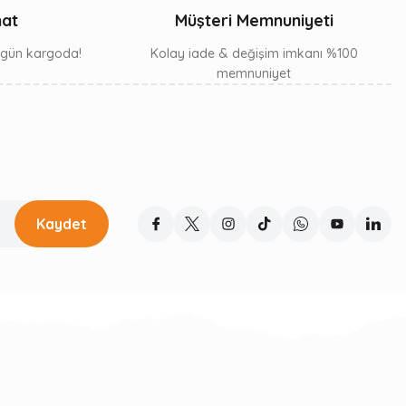
mat
Müşteri Memnuniyeti
ı gün kargoda!
Kolay iade & değişim imkanı %100
memnuniyet
Kaydet