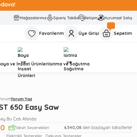
edava!
Mağazalarımız
Sipariş Takibi
İletişim
Kurumsal Satış
Favorilerim
Üye Girişi
Sepetim
Boya ve İnşaat Ürünleri
Isıtma ve Soğutma
 Yorum
Yorum Yaz
ST 650 Easy Saw
şey Bu Çatı Altında
00
₺340,08
den başlayan taksitlerle!
Taksit Seçenekleri
Elektrikli Testereler
,
Dekupaj Testereler