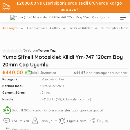
₺2000,00
ve üzeri siparişlerde seçili ürünlerde
kargo
bedava!
Anasayfa
Hırdavat ve El Aletleri
Kasa ve Kilitler
Yuma Şifreli Moto
(0) Yorum
Yorum Yaz
Yuma Şifreli Motosiklet Kilidi Ym-747 120cm Boy
20mm Çap Uyumlu
₺440,00
Taksit Seçenekleri
₺44,67
den başlayan taksitlerle!
Kategori
Kasa ve Kilitler
Barkod Kodu
8697702282654
Garanti Süresi
24 Ay
Havale
431,20 TL (%2,00 havale indirimi)
Saat 11:00’a kadar ki tüm siparişler aynı gün kargoda!
Paylaş
Yorum Yaz
Tavsiye Et
Fiyat Alarmı
Karşılaştır