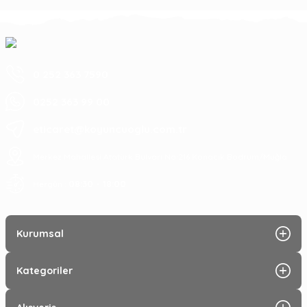
0 252 363 7590
0252 363 99 00
eticaret@koyuncuoglu.com.tr
Merkez Mahallesi Atatürk Bulvarı No:216 Konacık Bodrum/Muğla
08:30 - 18:00
Hergün :
Kurumsal
Kategoriler