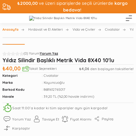
₺2000,00
ve üzeri siparişlerde seçili ürünlerde
kargo
bedava!
Anasayfa
Hırdavat ve El Aletleri
Vida ve Çiviler
Civatalar
Yıld
(0) Yorum
Yorum Yaz
Yıldız Silindir Başlıklı Metrik Vida 8X40 10'lu
₺40,00
Taksit Seçenekleri
₺4,06
den başlayan taksitlerle!
Kategori
Civatalar
Marka
Koyuncuoğlu
Barkod Kodu
8681612765017
Havale
39,20 TL (%2,00 havale indirimi)
Saat 11:00’a kadar ki tüm siparişler aynı gün kargoda!
Paylaş
Yorum Yaz
Tavsiye Et
Fiyat Alarmı
Karşılaştır