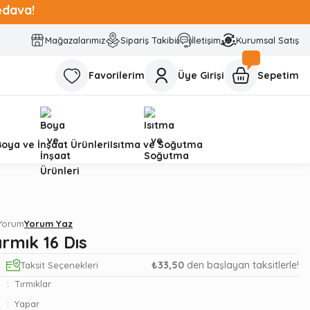
edava!
Mağazalarımız
Sipariş Takibi
İletişim
Kurumsal Satış
Favorilerim
Üye Girişi
Sepetim
Boya ve İnşaat Ürünleri
Isıtma ve Soğutma
 Yorum
Yorum Yaz
rmık 16 Dıs
₺33,50
den başlayan taksitlerle!
Taksit Seçenekleri
Tırmıklar
Yapar