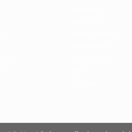
Isıtma Soğutma
Bahçe ve Teras
rimiz
Aydınlatma ve Elektrik
Elektrikli El Alletleri
im Formu
Hırdavat ve El Aletleri
riş
Banyo
Ev ve Yaşam
₺330,00