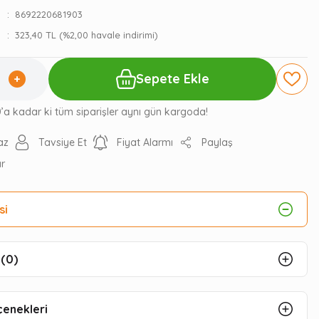
8692220681903
323,40 TL (%2,00 havale indirimi)
Sepete Ekle
0’a kadar ki tüm siparişler aynı gün kargoda!
az
Tavsiye Et
Fiyat Alarmı
Paylaş
ır
si
(0)
çenekleri