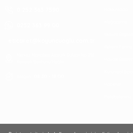
0 252 363 7590
Hakkımızda
Mağazamız
0252 363 99 00
İletişim Bilgile
eticaret@koyuncuoglu.com.tr
İletişim Formu
Merkez Mahallesi Atatürk Bulvarı No:216
Havale Bildir
Konacık Bodrum/Muğla
Kurumsal Sipa
08:30 - 18:00
Hergün :
Haberler
Politikalarımız
Yapar
Tırmık 16