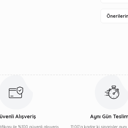
Önerilerin
üvenli Alışveriş
Aynı Gün Tesli
ifikası ile %100 güvenli alışveriş
11:00’a kadar ki siparişler ayn