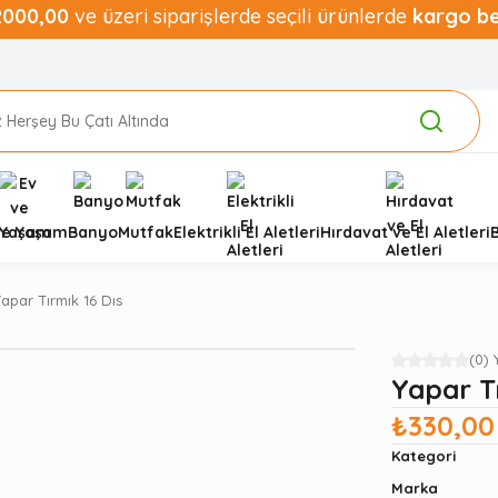
2000,00
ve üzeri siparişlerde seçili ürünlerde
kargo b
ve Yaşam
Banyo
Mutfak
Elektrikli El Aletleri
Hırdavat ve El Aletleri
Yapar Tırmık 16 Dıs
(0)
Yapar Tı
₺330,00
Kategori
Marka