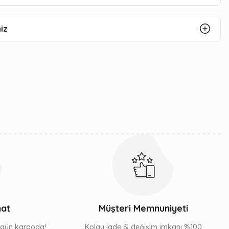
iz
mat
Müşteri Memnuniyeti
ı gün kargoda!
Kolay iade & değişim imkanı %100