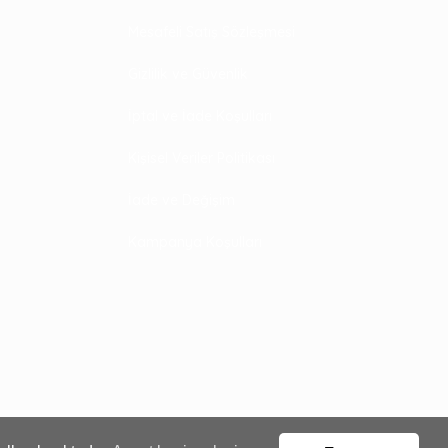
Mesafeli Satış Sözleşmesi
Gizlilik ve Güvenlik
İptal ve İade Koşulları
Kişisel Veriler Politikası
İade ve Değişim
Kampanya Koşulları
Sepete Ekle