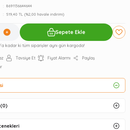
8691136644644
519,40 TL (%2,00 havale indirimi)
Sepete Ekle
0’a kadar ki tüm siparişler aynı gün kargoda!
az
Tavsiye Et
Fiyat Alarmı
Paylaş
ır
si
(0)
çenekleri