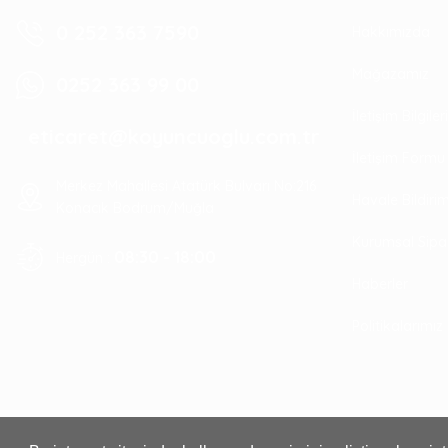
0 252 363 7590
Hakkımızda
Mağazamız
0252 363 99 00
İletişim Bilgile
eticaret@koyuncuoglu.com.tr
İletişim Formu
Merkez Mahallesi Atatürk Bulvarı No:216
Havale Bildir
Konacık Bodrum/Muğla
Kurumsal Sipa
08:30 - 18:00
Hergün :
Haberler
Politikalarımız
Viko Sıva Altı Otomat