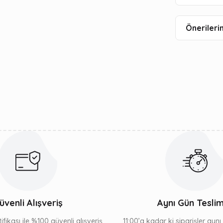
Önerilerin
üvenli Alışveriş
Aynı Gün Tesli
ifikası ile %100 güvenli alışveriş
11:00’a kadar ki siparişler ayn