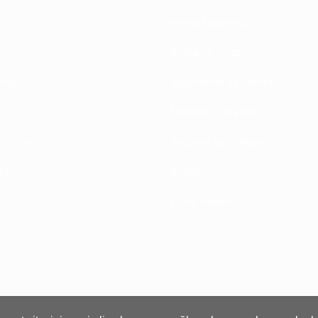
Isıtma Soğutma
Bahçe ve Teras
rimiz
Aydınlatma ve Elektrik
Elektrikli El Alletleri
im Formu
Hırdavat ve El Aletleri
riş
Banyo
Ev ve Yaşam
₺530,00