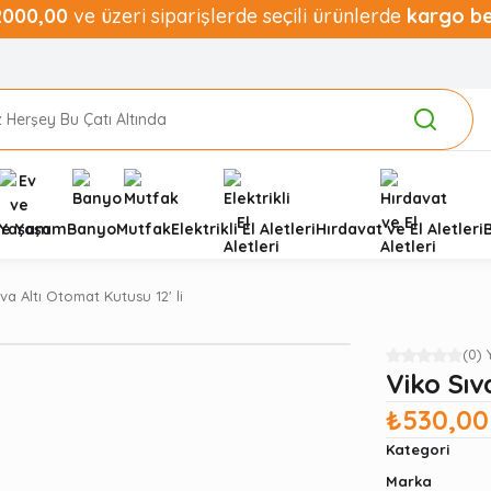
2000,00
ve üzeri siparişlerde seçili ürünlerde
kargo b
ve Yaşam
Banyo
Mutfak
Elektrikli El Aletleri
Hırdavat ve El Aletleri
va Altı Otomat Kutusu 12' li
(0)
Viko Sıv
₺530,00
Kategori
Marka