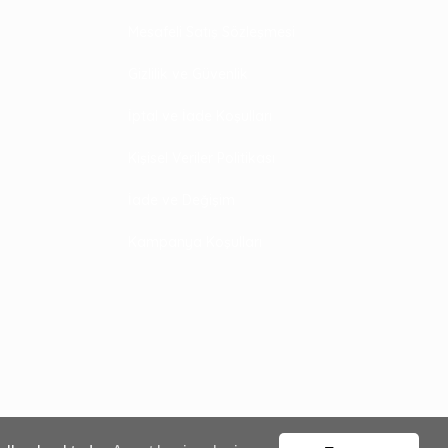
Mesafeli Satış Sözleşmesi
Gizlilik ve Güvenlik
İptal ve İade Koşulları
Kişisel Veriler Politikası
İade ve Değişim
Kampanya Koşulları
Sepete Ekle