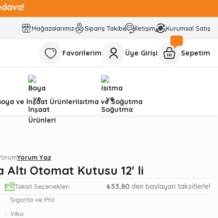
edava!
Mağazalarımız
Sipariş Takibi
İletişim
Kurumsal Satış
Favorilerim
Üye Girişi
Sepetim
Boya ve İnşaat Ürünleri
Isıtma ve Soğutma
 Yorum
Yorum Yaz
a Altı Otomat Kutusu 12' li
₺53,80
den başlayan taksitlerle!
Taksit Seçenekleri
Sigorta ve Priz
Viko