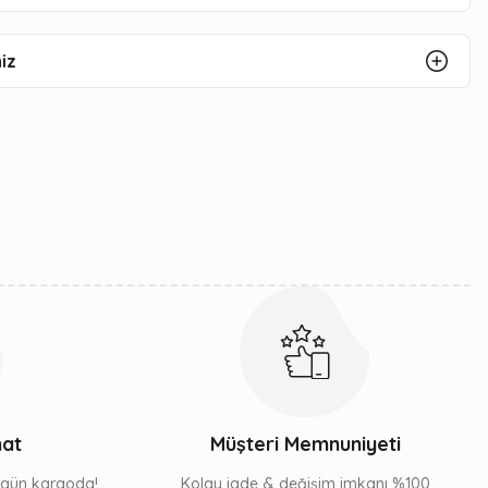
iz
mat
Müşteri Memnuniyeti
ı gün kargoda!
Kolay iade & değişim imkanı %100