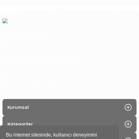
0 252 363 7590
0252 363 99 00
eticaret@koyuncuoglu.com.tr
Merkez Mahallesi Atatürk Bulvarı No:216 Konacık Bodrum/Muğla
08:30 - 18:00
Hergün :
Kurumsal
Kategoriler
Bu internet sitesinde, kullanıcı deneyimini