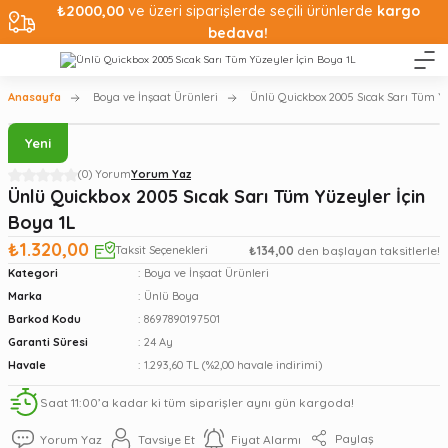
₺2000,00
ve üzeri siparişlerde seçili ürünlerde
kargo
bedava!
Anasayfa
Boya ve İnşaat Ürünleri
Ünlü Quickbox 2005 Sıcak Sarı Tüm Yü
Yeni
(0) Yorum
Yorum Yaz
Ünlü Quickbox 2005 Sıcak Sarı Tüm Yüzeyler İçin
Boya 1L
₺1.320,00
Taksit Seçenekleri
₺134,00
den başlayan taksitlerle!
Kategori
Boya ve İnşaat Ürünleri
Marka
Ünlü Boya
Barkod Kodu
8697890197501
Garanti Süresi
24 Ay
Havale
1.293,60 TL (%2,00 havale indirimi)
Saat 11:00’a kadar ki tüm siparişler aynı gün kargoda!
Paylaş
Yorum Yaz
Tavsiye Et
Fiyat Alarmı