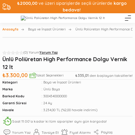
₺2000,00
ve üzeri siparişlerde seçili ürünlerde
kargo
bedava!
Anasayfa
Boya ve İnşaat Ürünleri
Ünlü Poliüretan High Performance Dol
(0) Yorum
Yorum Yaz
Ünlü Poliüretan High Performance Dolgu Vernik
12 lt
₺3.300,00
Taksit Seçenekleri
₺335,01
den başlayan taksitlerle!
Kategori
Boya ve İnşaat Ürünleri
Marka
Ünlü Boya
Barkod Kodu
3004340000000
Garanti Süresi
24 Ay
Havale
3.234,00 TL (%2,00 havale indirimi)
Saat 11:00’a kadar ki tüm siparişler aynı gün kargoda!
Paylaş
Yorum Yaz
Tavsiye Et
Fiyat Alarmı