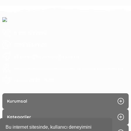
0 252 363 7590
0252 363 99 00
eticaret@koyuncuoglu.com.tr
Merkez Mahallesi Atatürk Bulvarı No:216 Konacık Bodrum/Muğla
08:30 - 18:00
Hergün :
Kurumsal
Kategoriler
Bu internet sitesinde, kullanıcı deneyimini