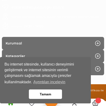
eticaret@koyuncuoglu.com.tr
Merkez Mahallesi Atatürk Bulvarı No:216 Konacık Bodrum/Muğla
08:30 - 18:00
Hergün :
Kurumsal
Kategoriler
Bu internet sitesinde, kullanıcı deneyimini
Alışveriş
geliştirmek ve internet sitesinin verimli
çalışmasını sağlamak amacıyla çerezler
kullanılmaktadır.
Ayrıntıları inceleyin
2025 © Tüm hakları saklıdır. Kredi kartı bilgileriniz 256 bit SSL sertifikası ile
Tamam
%100 güvende!
®
®
/
Premium Partner
İKOMERS
IdeaSoft