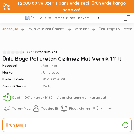
₺2000,00
ve üzeri siparişlerde seçili ürünlerde
kargo
bedava!
Anasayfa
Boya ve İnşaat Ürünleri
Vernikler
Ünlü Boya Poliüretan Çi
(0) Yorum
Yorum Yaz
Ünlü Boya Poliüretan Çizilmez Mat Vernik 11' lt
Kategori
Vernikler
Marka
Ünlü Boya
Barkod Kodu
8691000150301
Garanti Süresi
24 Ay
Saat 11:00’a kadar ki tüm siparişler aynı gün kargoda!
Paylaş
Yorum Yaz
Tavsiye Et
Fiyat Alarmı
Ürün Bilgisi