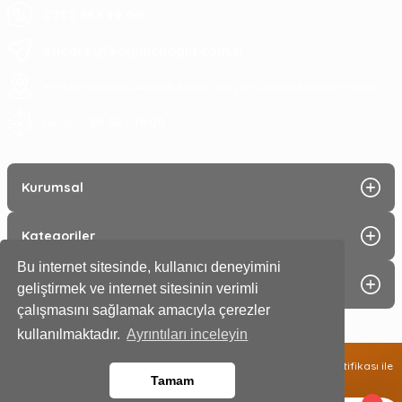
0252 363 99 00
eticaret@koyuncuoglu.com.tr
Merkez Mahallesi Atatürk Bulvarı No:216 Konacık Bodrum/Muğla
08:30 - 18:00
Hergün :
Kurumsal
Kategoriler
Bu internet sitesinde, kullanıcı deneyimini
Alışveriş
geliştirmek ve internet sitesinin verimli
çalışmasını sağlamak amacıyla çerezler
kullanılmaktadır.
Ayrıntıları inceleyin
2025 © Tüm hakları saklıdır. Kredi kartı bilgileriniz 256 bit SSL sertifikası ile
Tamam
%100 güvende!