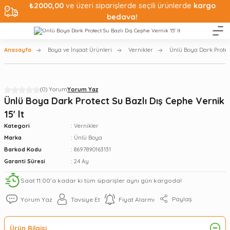
₺2000,00
ve üzeri siparişlerde seçili ürünlerde
kargo
bedava!
Anasayfa
Boya ve İnşaat Ürünleri
Vernikler
Ünlü Boya Dark Protect
(0) Yorum
Yorum Yaz
Ünlü Boya Dark Protect Su Bazlı Dış Cephe Vernik
15' lt
Kategori
Vernikler
Marka
Ünlü Boya
Barkod Kodu
8697890163131
Garanti Süresi
24 Ay
Saat 11:00’a kadar ki tüm siparişler aynı gün kargoda!
Paylaş
Yorum Yaz
Tavsiye Et
Fiyat Alarmı
Ürün Bilgisi