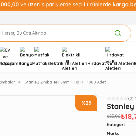
2000,00
ve üzeri siparişlerde seçili ürünlerde
kargo b
ve Yaşam
Banyo
Mutfak
Elektrikli El Aletleri
Hırdavat ve El Aletleri
Zımbalar
Stanley Zımba Teli 8mm - Tip H - 1000 Adet
(0)
%25
Stanley
₺18,
₺25,00
Kategori
Marka