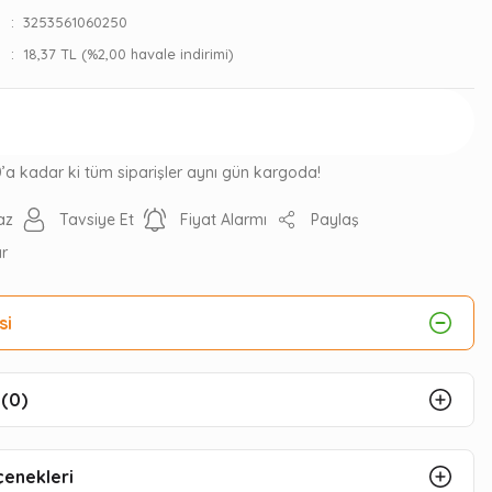
3253561060250
18,37 TL (%2,00 havale indirimi)
Gelince Haber Ver
0’a kadar ki tüm siparişler aynı gün kargoda!
az
Tavsiye Et
Fiyat Alarmı
Paylaş
ır
si
(0)
çenekleri