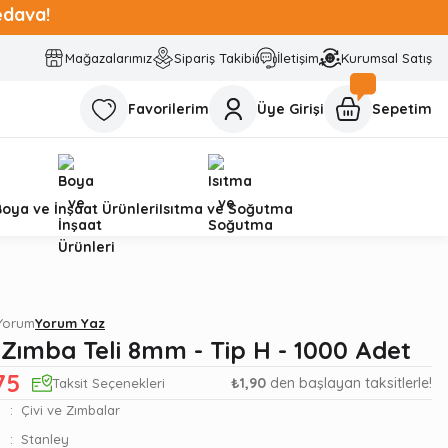
edava!
Mağazalarımız
Sipariş Takibi
İletişim
Kurumsal Satış
Favorilerim
Üye Girişi
Sepetim
Boya ve İnşaat Ürünleri
Isıtma ve Soğutma
 Yorum
Yorum Yaz
 Zımba Teli 8mm - Tip H - 1000 Adet
75
₺1,90
den başlayan taksitlerle!
Taksit Seçenekleri
Çivi ve Zımbalar
Stanley