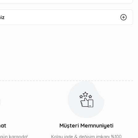
iz
mat
Müşteri Memnuniyeti
ı gün kargoda!
Kolay iade & değişim imkanı %100