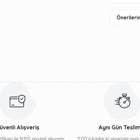
Önerilerin
üvenli Alışveriş
Aynı Gün Tesli
ifikası ile %100 güvenli alışveriş
11:00’a kadar ki siparişler ayn