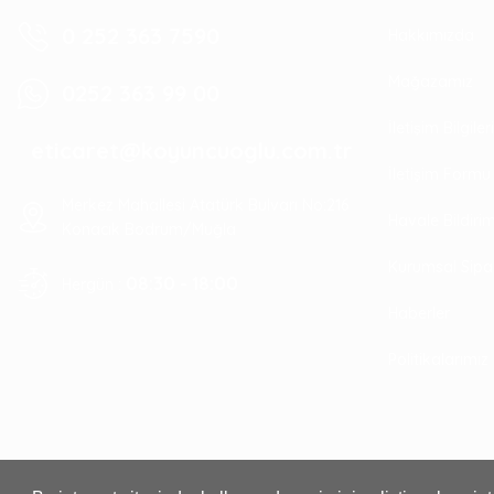
0 252 363 7590
Hakkımızda
Mağazamız
0252 363 99 00
İletişim Bilgile
eticaret@koyuncuoglu.com.tr
İletişim Formu
Merkez Mahallesi Atatürk Bulvarı No:216
Havale Bildir
Konacık Bodrum/Muğla
Kurumsal Sipa
08:30 - 18:00
Hergün :
Haberler
Politikalarımız
Stanley Zımba Teli 8mm - T