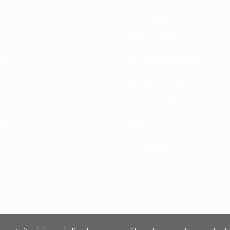
Isıtma Soğutma
Bahçe ve Teras
rimiz
Aydınlatma ve Elektrik
Elektrikli El Alletleri
im Formu
Hırdavat ve El Aletleri
riş
Banyo
Ev ve Yaşam
ip H -
₺
₺25,00