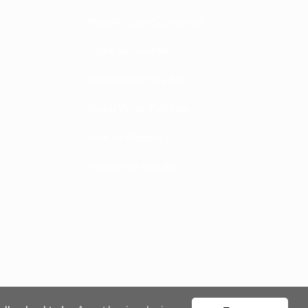
Mesafeli Satış Sözleşmesi
Gizlilik ve Güvenlik
İptal ve İade Koşulları
Kişisel Veriler Politikası
İade ve Değişim
Kampanya Koşulları
18,75
Gelince Haber Ver