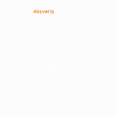
Alışveriş
Mesafeli Satış Sözleşmesi
Gizlilik ve Güvenlik
İptal ve İade Koşulları
Kişisel Veriler Politikası
İade ve Değişim
Kampanya Koşulları