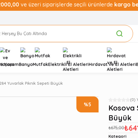
2000,00
ve üzeri siparişlerde seçili ürünlerde
kargo b
ve Yaşam
Banyo
Mutfak
Elektrikli El Aletleri
Hırdavat ve El Aletleri
84 Yuvarlak Piknik Sepeti Büyük
(0)
%5
Kosova 
Büyük
₺64
₺675,00
Kategori