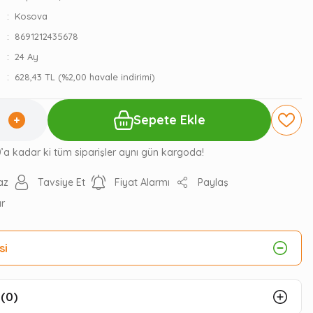
Kosova
8691212435678
24 Ay
628,43 TL (%2,00 havale indirimi)
Sepete Ekle
0’a kadar ki tüm siparişler aynı gün kargoda!
az
Tavsiye Et
Fiyat Alarmı
Paylaş
ır
si
(0)