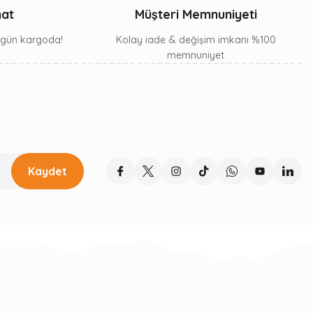
mat
Müşteri Memnuniyeti
ı gün kargoda!
Kolay iade & değişim imkanı %100
memnuniyet
Kaydet