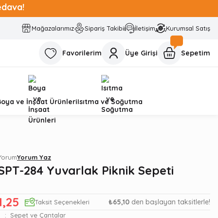
edava!
Mağazalarımız
Sipariş Takibi
İletişim
Kurumsal Satış
Favorilerim
Üye Girişi
Sepetim
Boya ve İnşaat Ürünleri
Isıtma ve Soğutma
 Yorum
Yorum Yaz
SPT-284 Yuvarlak Piknik Sepeti
1,25
₺65,10
den başlayan taksitlerle!
Taksit Seçenekleri
Sepet ve Çantalar