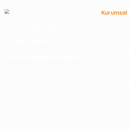
Kurumsal
0 252 363 7590
Hakkımızda
Mağazamız
0252 363 99 00
İletişim Bilgile
eticaret@koyuncuoglu.com.tr
İletişim Formu
Merkez Mahallesi Atatürk Bulvarı No:216
Havale Bildir
Konacık Bodrum/Muğla
Kurumsal Sipa
08:30 - 18:00
Hergün :
Haberler
Politikalarımız