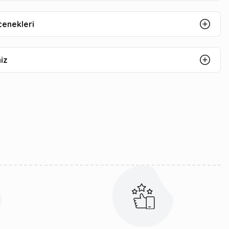
çenekleri
iz