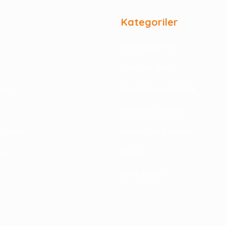
Kategoriler
Isıtma Soğutma
Bahçe ve Teras
rimiz
Aydınlatma ve Elektrik
Elektrikli El Alletleri
im Formu
Hırdavat ve El Aletleri
riş
Banyo
Ev ve Yaşam