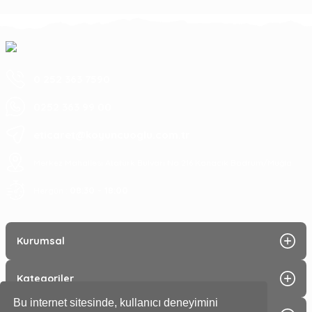
0 252 363 7590
0252 363 99 00
eticaret@koyuncuoglu.com.tr
Merkez Mahallesi Atatürk Bulvarı No:216 Konacık Bodrum/Muğla
08:30 - 18:00
Hergün :
Kurumsal
Kategoriler
Bu internet sitesinde, kullanıcı deneyimini