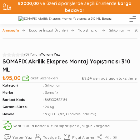
₺2000,00
ve üzeri siparişlerde seçili ürünlerde
kargo
bedava!
Anasayfa
Boya ve İnşaat Ürünleri
Yapıştırıcılar
Silikonlar
SOM
(0) Yorum
Yorum Yaz
SOMAFIX Akrilik Ekspres Montaj Yapıştırıcısı 310
ML
₺95,00
Taksit Seçenekleri
₺9,64
den başlayan taksitlerle!
Kategori
Silikonlar
Marka
Somafix
Barkod Kodu
8681002822184
Garanti Süresi
24 Ay
Havale
93,10 TL (%2,00 havale indirimi)
Saat 11:00’a kadar ki tüm siparişler aynı gün kargoda!
Paylaş
Yorum Yaz
Tavsiye Et
Fiyat Alarmı