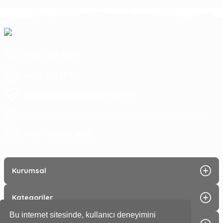
0 252 363 7590
0252 363 99 00
eticaret@koyuncuoglu.com.tr
Merkez Mahallesi Atatürk Bulvarı No:216 Konacık Bodrum/Muğla
08:30 - 18:00
Hergün :
Kurumsal
Kategoriler
Bu internet sitesinde, kullanıcı deneyimini