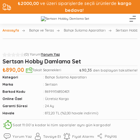
₺2000,00
ve üzeri siparişlerde seçili ürünlerde
kargo
bedava!
Anasayfa
Bahçe ve Teras
Bahçe Sulama Aparatları
Sertsan Hobb
(0) Yorum
Yorum Yaz
Sertsan Hobby Damlama Set
₺890,00
Taksit Seçenekleri
₺90,35
den başlayan taksitlerle!
Kategori
Bahçe Sulama Aparatları
Marka
Sertsan
Barkod Kodu
8699936850401
Online Özel
Ücretsiz Kargo
Garanti Süresi
24 Ay
Havale
872,20 TL (%2,00 havale indirimi)
Saat 11:00’a kadar ki tüm siparişler aynı gün kargoda!
Paylaş
Yorum Yaz
Tavsiye Et
Fiyat Alarmı