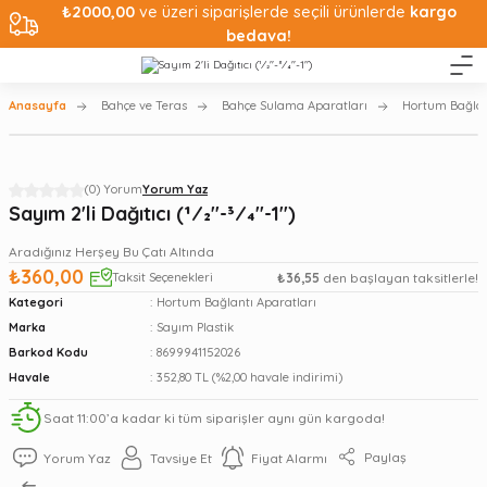
₺2000,00
ve üzeri siparişlerde seçili ürünlerde
kargo
bedava!
Anasayfa
Bahçe ve Teras
Bahçe Sulama Aparatları
Hortum Bağlan
(0) Yorum
Yorum Yaz
Sayım 2'li Dağıtıcı (1⁄2''-3⁄4''-1'')
Aradığınız Herşey Bu Çatı Altında
₺360,00
Taksit Seçenekleri
₺36,55
den başlayan taksitlerle!
Kategori
Hortum Bağlantı Aparatları
Marka
Sayım Plastik
Barkod Kodu
8699941152026
Havale
352,80 TL (%2,00 havale indirimi)
Saat 11:00’a kadar ki tüm siparişler aynı gün kargoda!
Paylaş
Yorum Yaz
Tavsiye Et
Fiyat Alarmı