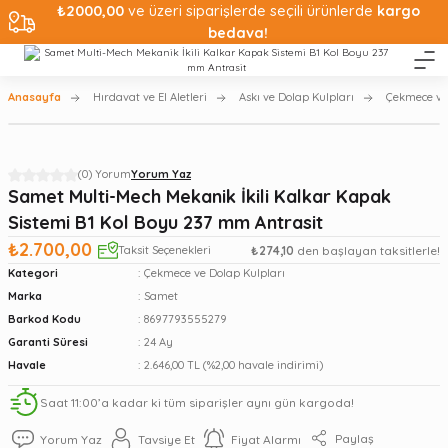
₺2000,00
ve üzeri siparişlerde seçili ürünlerde
kargo
bedava!
Anasayfa
Hırdavat ve El Aletleri
Askı ve Dolap Kulpları
Çekmece ve
(0) Yorum
Yorum Yaz
Samet Multi-Mech Mekanik İkili Kalkar Kapak
Sistemi B1 Kol Boyu 237 mm Antrasit
₺2.700,00
Taksit Seçenekleri
₺274,10
den başlayan taksitlerle!
Kategori
Çekmece ve Dolap Kulpları
Marka
Samet
Barkod Kodu
8697793555279
Garanti Süresi
24 Ay
Havale
2.646,00 TL (%2,00 havale indirimi)
Saat 11:00’a kadar ki tüm siparişler aynı gün kargoda!
Paylaş
Yorum Yaz
Tavsiye Et
Fiyat Alarmı