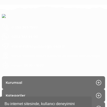
0 252 363 7590
0252 363 99 00
eticaret@koyuncuoglu.com.tr
Merkez Mahallesi Atatürk Bulvarı No:216 Konacık Bodrum/Muğla
08:30 - 18:00
Hergün :
Kurumsal
Kategoriler
Bu internet sitesinde, kullanıcı deneyimini