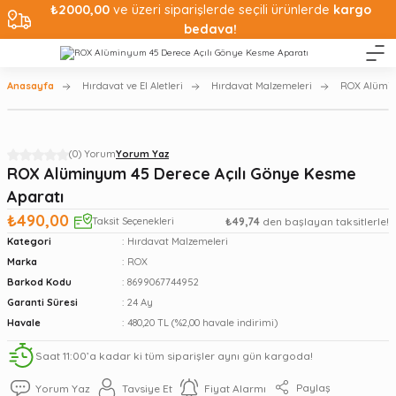
₺2000,00
ve üzeri siparişlerde seçili ürünlerde
kargo
bedava!
Anasayfa
Hırdavat ve El Aletleri
Hırdavat Malzemeleri
ROX Alümin
(0) Yorum
Yorum Yaz
ROX Alüminyum 45 Derece Açılı Gönye Kesme
Aparatı
₺490,00
Taksit Seçenekleri
₺49,74
den başlayan taksitlerle!
Kategori
Hırdavat Malzemeleri
Marka
ROX
Barkod Kodu
8699067744952
Garanti Süresi
24 Ay
Havale
480,20 TL (%2,00 havale indirimi)
Saat 11:00’a kadar ki tüm siparişler aynı gün kargoda!
Paylaş
Yorum Yaz
Tavsiye Et
Fiyat Alarmı