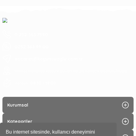
0 252 363 7590
0252 363 99 00
eticaret@koyuncuoglu.com.tr
Merkez Mahallesi Atatürk Bulvarı No:216 Konacık Bodrum/Muğla
08:30 - 18:00
Hergün :
Kurumsal
Kategoriler
Bu internet sitesinde, kullanıcı deneyimini