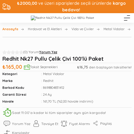
₺2000,00
ve üzeri siparişlerde seçili ürünlerde
kargo
bedava!
Anasayfa
Hırdavat ve El Aletleri
Vida ve Çiviler
Metal Vidalar
(0) Yorum
Yorum Yaz
Redhit Nk27 Pullu Çelik Çivi 100'lü Paket
₺165,00
Taksit Seçenekleri
₺16,75
den başlayan taksitlerle!
Kategori
Metal Vidalar
Marka
Redhit
Barkod Kodu
8698804831412
Garanti Süresi
24 Ay
Havale
161,70 TL (%2,00 havale indirimi)
Saat 11:00’a kadar ki tüm siparişler aynı gün kargoda!
Paylaş
Yorum Yaz
Tavsiye Et
Fiyat Alarmı
Karşılaştır