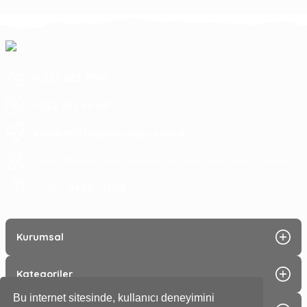
0 252 363 7590
0252 363 99 00
eticaret@koyuncuoglu.com.tr
Merkez Mahallesi Atatürk Bulvarı No:216 Konacık Bodrum/Muğla
08:30 - 18:00
Hergün :
Kurumsal
Kategoriler
Bu internet sitesinde, kullanıcı deneyimini