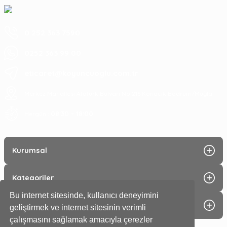
0 252 363 7590
0252 363 99 00
eticaret@koyuncuoglu.com.tr
Merkez Mahallesi Atatürk Bulvarı No:216 Konacık Bodrum/Muğla
08:30 - 18:00
Hergün :
Kurumsal
Kategoriler
Bu internet sitesinde, kullanıcı deneyimini
Alışveriş
geliştirmek ve internet sitesinin verimli
çalışmasını sağlamak amacıyla çerezler