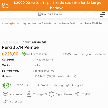
₺2000,00
ve üzeri siparişlerde seçili ürünlerde
kargo
bedava!
Anasayfa
Aydınlatma ve Elektrik
Avize ve Sarkıt
Pera 35/R Pembe
(0) Yorum
Yorum Yaz
Pera 35/R Pembe
₺228,00
Taksit Seçenekleri
₺23,15
den başlayan taksitlerle!
Kategori
Avize ve Sarkıt
Marka
Vito
Barkod Kodu
8698553609492
Havale
223,44 TL (%2,00 havale indirimi)
Saat 11:00’a kadar ki tüm siparişler aynı gün kargoda!
Paylaş
Yorum Yaz
Tavsiye Et
Fiyat Alarmı
Karşılaştır