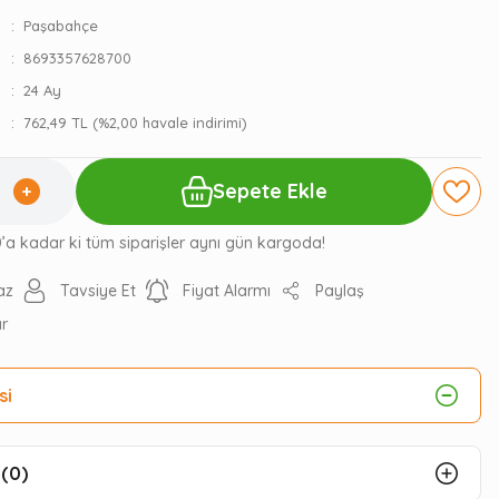
Paşabahçe
8693357628700
24 Ay
762,49 TL (%2,00 havale indirimi)
Sepete Ekle
0’a kadar ki tüm siparişler aynı gün kargoda!
az
Tavsiye Et
Fiyat Alarmı
Paylaş
ır
si
(0)