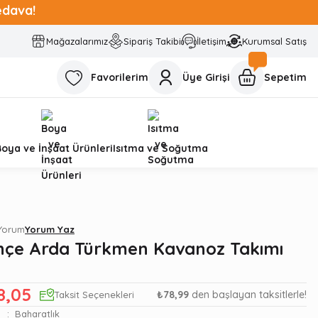
edava!
Mağazalarımız
Sipariş Takibi
İletişim
Kurumsal Satış
Favorilerim
Üye Girişi
Sepetim
Boya ve İnşaat Ürünleri
Isıtma ve Soğutma
 Yorum
Yorum Yaz
çe Arda Türkmen Kavanoz Takımı
8,05
₺78,99
den başlayan taksitlerle!
Taksit Seçenekleri
Baharatlık