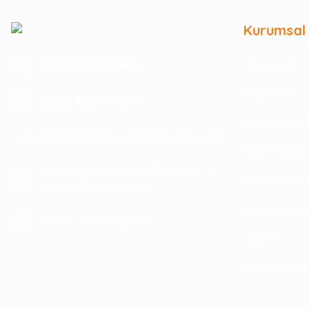
Kurumsal
0 252 363 7590
Hakkımızda
Mağazamız
0252 363 99 00
İletişim Bilgile
eticaret@koyuncuoglu.com.tr
İletişim Formu
Merkez Mahallesi Atatürk Bulvarı No:216
Havale Bildir
Konacık Bodrum/Muğla
Kurumsal Sipa
08:30 - 18:00
Hergün :
Haberler
Politikalarımız