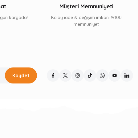
mat
Müşteri Memnuniyeti
ı gün kargoda!
Kolay iade & değişim imkanı %100
memnuniyet
Kaydet