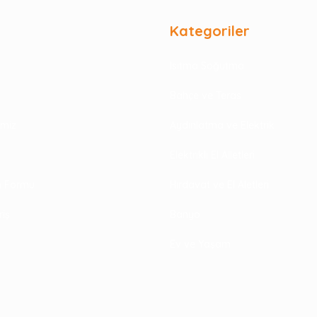
Kategoriler
Isıtma Soğutma
Bahçe ve Teras
rimiz
Aydınlatma ve Elektrik
Elektrikli El Alletleri
im Formu
Hırdavat ve El Aletleri
riş
Banyo
Ev ve Yaşam