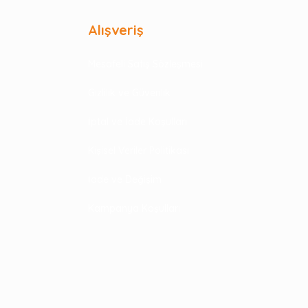
Alışveriş
Mesafeli Satış Sözleşmesi
Gizlilik ve Güvenlik
İptal ve İade Koşulları
Kişisel Veriler Politikası
İade ve Değişim
Kampanya Koşulları