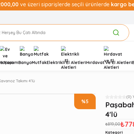
2000,00
ve üzeri siparişlerde seçili ürünlerde
kargo b
ve Yaşam
Banyo
Mutfak
Elektrikli El Aletleri
Hırdavat ve El Aletleri
avanoz Takımı 4'lü
(0)
%5
Paşabah
4'lü
₺77
₺819,00
Kategori