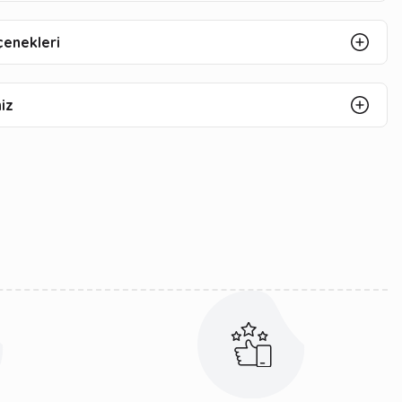
çenekleri
iz