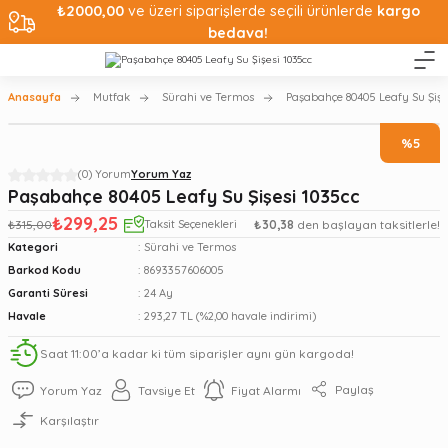
₺2000,00
ve üzeri siparişlerde seçili ürünlerde
kargo
bedava!
Anasayfa
Mutfak
Sürahi ve Termos
Paşabahçe 80405 Leafy Su Şişe
%5
(0) Yorum
Yorum Yaz
Paşabahçe 80405 Leafy Su Şişesi 1035cc
₺299,25
₺315,00
Taksit Seçenekleri
₺30,38
den başlayan taksitlerle!
Kategori
Sürahi ve Termos
Barkod Kodu
8693357606005
Garanti Süresi
24 Ay
Havale
293,27 TL (%2,00 havale indirimi)
Saat 11:00’a kadar ki tüm siparişler aynı gün kargoda!
Paylaş
Yorum Yaz
Tavsiye Et
Fiyat Alarmı
Karşılaştır