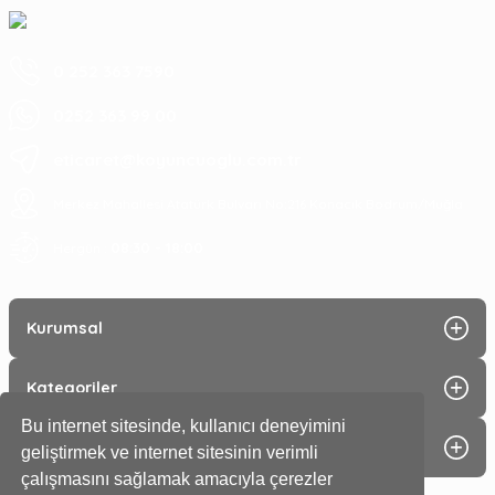
0 252 363 7590
0252 363 99 00
eticaret@koyuncuoglu.com.tr
Merkez Mahallesi Atatürk Bulvarı No:216 Konacık Bodrum/Muğla
08:30 - 18:00
Hergün :
Kurumsal
Kategoriler
Bu internet sitesinde, kullanıcı deneyimini
Alışveriş
geliştirmek ve internet sitesinin verimli
çalışmasını sağlamak amacıyla çerezler