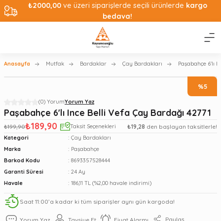
₺2000,00
ve üzeri siparişlerde seçili ürünlerde
kargo
bedava!
Anasayfa
Mutfak
Bardaklar
Çay Bardakları
Paşabahçe 6'lı I
%5
(0) Yorum
Yorum Yaz
Paşabahçe 6'lı Ince Belli Vefa Çay Bardağı 42771
₺189,90
₺199,90
Taksit Seçenekleri
₺19,28
den başlayan taksitlerle!
Kategori
Çay Bardakları
Marka
Paşabahçe
Barkod Kodu
8693357528444
Garanti Süresi
24 Ay
Havale
186,11 TL (%2,00 havale indirimi)
Saat 11:00’a kadar ki tüm siparişler aynı gün kargoda!
Paylaş
Yorum Yaz
Tavsiye Et
Fiyat Alarmı