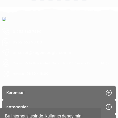
0 252 363 7590
0252 363 99 00
eticaret@koyuncuoglu.com.tr
Merkez Mahallesi Atatürk Bulvarı No:216 Konacık Bodrum/Muğla
08:30 - 18:00
Hergün :
Kurumsal
Kategoriler
Bu internet sitesinde, kullanıcı deneyimini