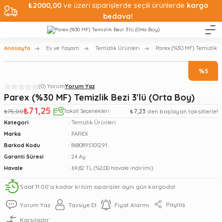
₺2000,00
ve üzeri siparişlerde seçili ürünlerde
kargo
bedava!
Anasayfa
Ev ve Yaşam
Temizlik Ürünleri
Parex (%30 MF) Temizlik B
%5
(0) Yorum
Yorum Yaz
Parex (%30 MF) Temizlik Bezi 3'lü (Orta Boy)
₺71,25
₺75,00
Taksit Seçenekleri
₺7,23
den başlayan taksitlerle!
Kategori
Temizlik Ürünleri
Marka
PAREX
Barkod Kodu
8680895101291
Garanti Süresi
24 Ay
Havale
69,82 TL (%2,00 havale indirimi)
Saat 11:00’a kadar ki tüm siparişler aynı gün kargoda!
Paylaş
Yorum Yaz
Tavsiye Et
Fiyat Alarmı
Karşılaştır