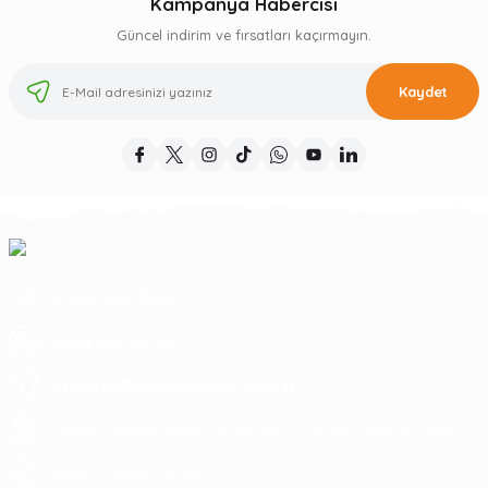
Kampanya Habercisi
Güncel indirim ve fırsatları kaçırmayın.
Kaydet
0 252 363 7590
0252 363 99 00
eticaret@koyuncuoglu.com.tr
Merkez Mahallesi Atatürk Bulvarı No:216 Konacık Bodrum/Muğla
08:30 - 18:00
Hergün :