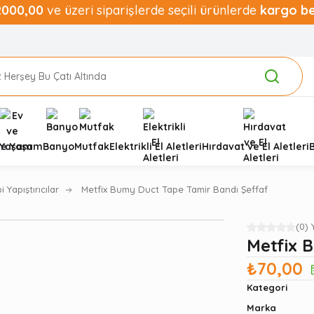
2000,00
ve üzeri siparişlerde seçili ürünlerde
kargo b
ve Yaşam
Banyo
Mutfak
Elektrikli El Aletleri
Hırdavat ve El Aletleri
i Yapıştırıcılar
Metfix Bumy Duct Tape Tamir Bandı Şeffaf
(0)
Metfix 
₺70,00
Kategori
Marka