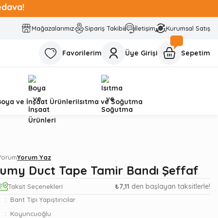
edava!
Mağazalarımız
Sipariş Takibi
İletişim
Kurumsal Satış
Favorilerim
Üye Girişi
Sepetim
Boya ve İnşaat Ürünleri
Isıtma ve Soğutma
 Yorum
Yorum Yaz
Bumy Duct Tape Tamir Bandı Şeffaf
₺7,11
den başlayan taksitlerle!
Taksit Seçenekleri
Bant Tipi Yapıştırıcılar
Koyuncuoğlu