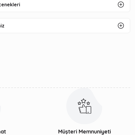
çenekleri
iz
mat
Müşteri Memnuniyeti