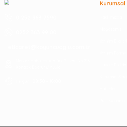
Kurumsal
0 252 363 7590
Hakkımızda
Mağazamız
0252 363 99 00
İletişim Bilgile
eticaret@koyuncuoglu.com.tr
İletişim Formu
Merkez Mahallesi Atatürk Bulvarı No:216
Havale Bildir
Konacık Bodrum/Muğla
Kurumsal Sipa
08:30 - 18:00
Hergün :
Haberler
Politikalarımız