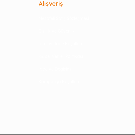
Alışveriş
Mesafeli Satış Sözleşmesi
Gizlilik ve Güvenlik
İptal ve İade Koşulları
Kişisel Veriler Politikası
İade ve Değişim
Kampanya Koşulları