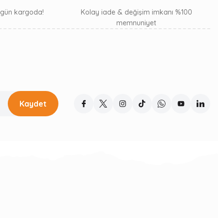
ı gün kargoda!
Kolay iade & değişim imkanı %100
memnuniyet
Kaydet