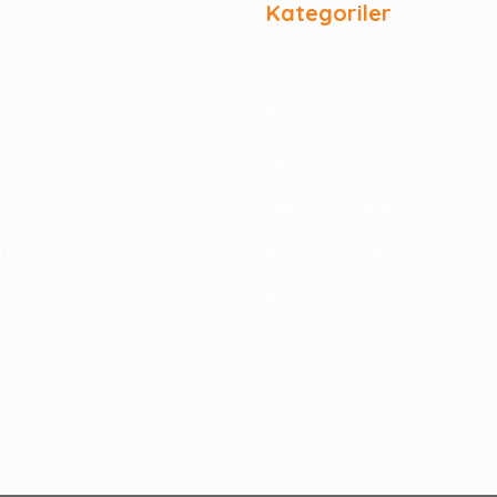
Kategoriler
Isıtma Soğutma
Bahçe ve Teras
rimiz
Aydınlatma ve Elektrik
Elektrikli El Alletleri
im Formu
Hırdavat ve El Aletleri
riş
Banyo
Ev ve Yaşam