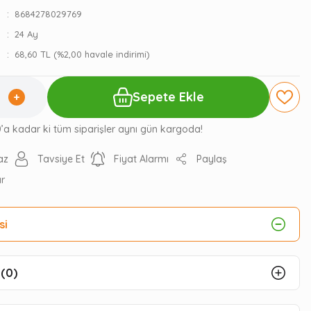
8684278029769
24 Ay
68,60 TL (%2,00 havale indirimi)
Sepete Ekle
0’a kadar ki tüm siparişler aynı gün kargoda!
az
Tavsiye Et
Fiyat Alarmı
Paylaş
ır
si
(0)