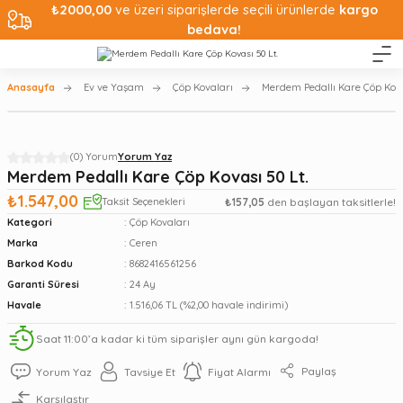
₺2000,00
ve üzeri siparişlerde seçili ürünlerde
kargo
bedava!
Anasayfa
Ev ve Yaşam
Çöp Kovaları
Merdem Pedallı Kare Çöp Kova
(0) Yorum
Yorum Yaz
Merdem Pedallı Kare Çöp Kovası 50 Lt.
₺1.547,00
Taksit Seçenekleri
₺157,05
den başlayan taksitlerle!
Kategori
Çöp Kovaları
Marka
Ceren
Barkod Kodu
8682416561256
Garanti Süresi
24 Ay
Havale
1.516,06 TL (%2,00 havale indirimi)
Saat 11:00’a kadar ki tüm siparişler aynı gün kargoda!
Paylaş
Yorum Yaz
Tavsiye Et
Fiyat Alarmı
Karşılaştır