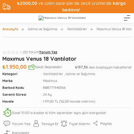
₺2000,00
ve üzeri siparişlerde seçili ürünlerde
kargo
bedava!
Anasayfa
Isıtma ve Soğutma
Vantilatörler
Maxımus Venus 18 Vantı
(0) Yorum
Yorum Yaz
Maxımus Venus 18 Vantılator
₺1.950,00
Taksit Seçenekleri
₺197,96
den başlayan taksitlerle!
Kategori
Vantilatörler
,
Isıtma ve Soğutma
Marka
Maximus
Barkod Kodu
8683771940366
Garanti Süresi
24 Ay
Havale
1.911,00 TL (%2,00 havale indirimi)
Saat 11:00’a kadar ki tüm siparişler aynı gün kargoda!
Paylaş
Yorum Yaz
Tavsiye Et
Fiyat Alarmı
Karşılaştır