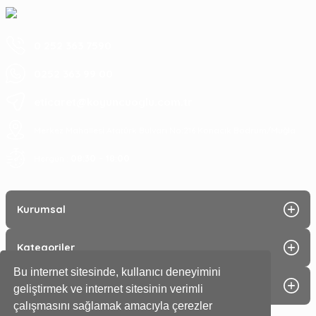
0 252 363 7590
0252 363 99 00
eticaret@koyuncuoglu.com.tr
Merkez Mahallesi Atatürk Bulvarı No:216 Konacık Bodrum/Muğla
08:30 - 18:00
Hergün :
Kurumsal
Kategoriler
Bu internet sitesinde, kullanıcı deneyimini
Alışveriş
geliştirmek ve internet sitesinin verimli
çalışmasını sağlamak amacıyla çerezler