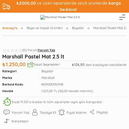
₺2000,00
ve üzeri siparişlerde seçili ürünlerde
kargo
bedava!
Anasayfa
Boya ve İnşaat Ürünleri
Boyalar
Marshall Pastel Mat 2.5 
(0) Yorum
Yorum Yaz
Marshall Pastel Mat 2.5 lt
₺1.250,00
Taksit Seçenekleri
₺126,90
den başlayan taksitlerle!
Kategori
Boyalar
Marka
Marshall
Barkod Kodu
8691000192943
Havale
1.225,00 TL (%2,00 havale indirimi)
Saat 11:00’a kadar ki tüm siparişler aynı gün kargoda!
Paylaş
Yorum Yaz
Tavsiye Et
Fiyat Alarmı
Karşılaştır