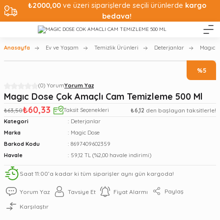
₺2000,00
ve üzeri siparişlerde seçili ürünlerde
kargo
bedava!
Anasayfa
Ev ve Yaşam
Temizlik Ürünleri
Deterjanlar
Magıc D
%5
(0) Yorum
Yorum Yaz
Magıc Dose Çok Amaçlı Cam Temizleme 500 Ml
₺60,33
₺63,50
Taksit Seçenekleri
₺6,12
den başlayan taksitlerle!
Kategori
Deterjanlar
Marka
Magic Dose
Barkod Kodu
8697409602359
Havale
59,12 TL (%2,00 havale indirimi)
Saat 11:00’a kadar ki tüm siparişler aynı gün kargoda!
Paylaş
Yorum Yaz
Tavsiye Et
Fiyat Alarmı
Karşılaştır