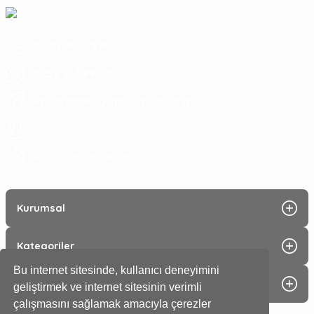
0 252 363 7590
0252 363 99 00
eticaret@koyuncuoglu.com.tr
Merkez Mahallesi Atatürk Bulvarı No:216 Konacık Bodrum/Muğla
08:30 - 18:00
Hergün :
Kurumsal
Kategoriler
Bu internet sitesinde, kullanıcı deneyimini
Alışveriş
geliştirmek ve internet sitesinin verimli
çalışmasını sağlamak amacıyla çerezler