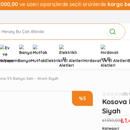
2000,00
ve üzeri siparişlerde seçili ürünlerde
kargo b
ve Yaşam
Banyo
Mutfak
Elektrikli El Aletleri
Hırdavat ve El Aletleri
na 5'li Banyo Seti – Krom Siyah
(0)
%5
Kosova 
Siyah
₺1
₺1.550,00
Kategori