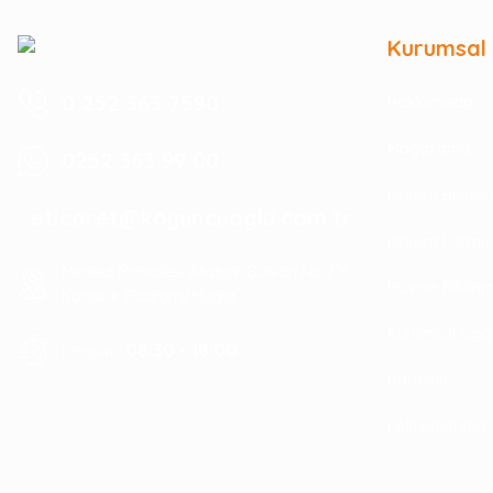
Kurumsal
0 252 363 7590
Hakkımızda
Mağazamız
0252 363 99 00
İletişim Bilgile
eticaret@koyuncuoglu.com.tr
İletişim Formu
Merkez Mahallesi Atatürk Bulvarı No:216
Havale Bildir
Konacık Bodrum/Muğla
Kurumsal Sipa
08:30 - 18:00
Hergün :
Haberler
Politikalarımız