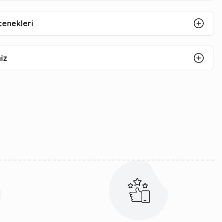
çenekleri
iz