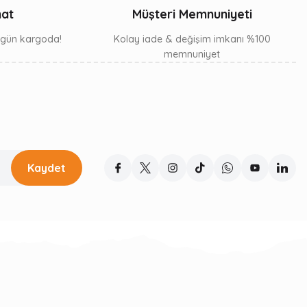
mat
Müşteri Memnuniyeti
ı gün kargoda!
Kolay iade & değişim imkanı %100
memnuniyet
Kaydet