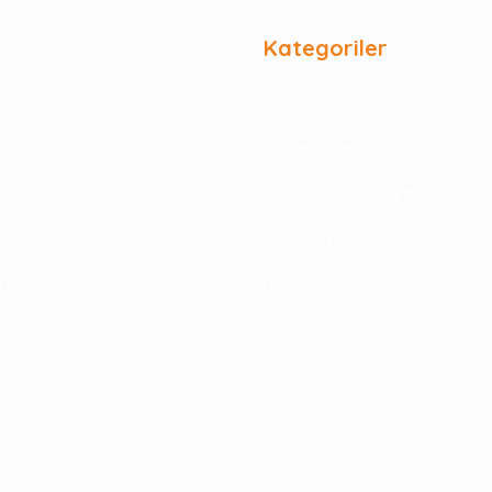
Kategoriler
Isıtma Soğutma
Bahçe ve Teras
rimiz
Aydınlatma ve Elektrik
Elektrikli El Alletleri
im Formu
Hırdavat ve El Aletleri
riş
Banyo
Ev ve Yaşam