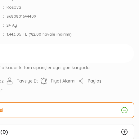
Kosova
8680801644409
24 Ay
1.443,05 TL (%2,00 havale indirimi)
Gelince Haber Ver
0’a kadar ki tüm siparişler aynı gün kargoda!
az
Tavsiye Et
Fiyat Alarmı
Paylaş
ır
si
(0)