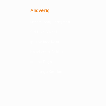
Alışveriş
Mesafeli Satış Sözleşmesi
Gizlilik ve Güvenlik
İptal ve İade Koşulları
Kişisel Veriler Politikası
İade ve Değişim
Kampanya Koşulları