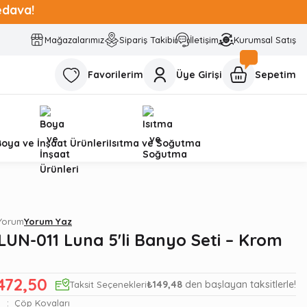
edava!
Mağazalarımız
Sipariş Takibi
İletişim
Kurumsal Satış
Favorilerim
Üye Girişi
Sepetim
Boya ve İnşaat Ürünleri
Isıtma ve Soğutma
 Yorum
Yorum Yaz
LUN-011 Luna 5'li Banyo Seti – Krom
.472,50
₺149,48
den başlayan taksitlerle!
Taksit Seçenekleri
Çöp Kovaları